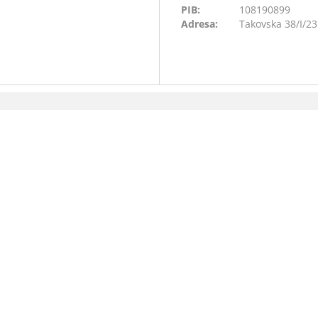
PIB:
108190899
Adresa:
Takovska 38/I/2