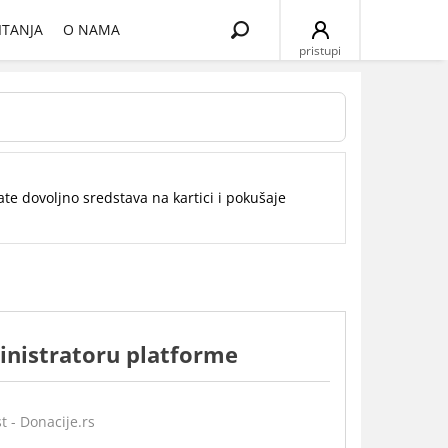
Search
ITANJA
O NAMA
for:
pristupi
ate dovoljno sredstava na kartici i pokušaje
inistratoru platforme
t - Donacije.rs