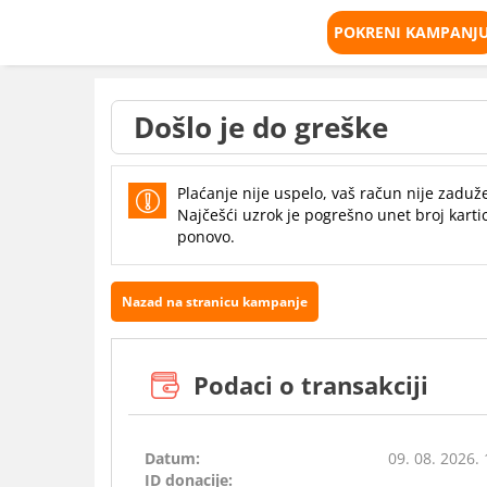
POKRENI KAMPANJ
Došlo je do greške
Plaćanje nije uspelo, vaš račun nije zaduž
Najčešći uzrok je pogrešno unet broj kartic
ponovo.
Nazad na stranicu kampanje
Podaci o transakciji
Datum:
09. 08. 2026.
ID donacije: