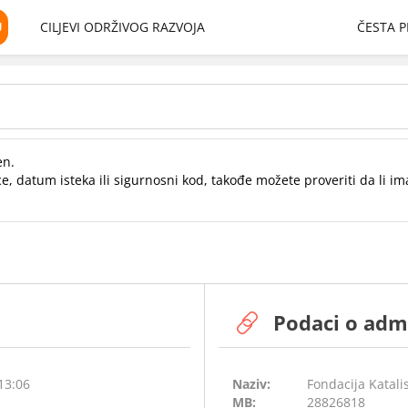
U
CILJEVI ODRŽIVOG RAZVOJA
ČESTA P
en.
e, datum isteka ili sigurnosni kod, takođe možete proveriti da li im
Podaci o adm
 13:06
Naziv:
Fondacija Katalis
MB:
28826818