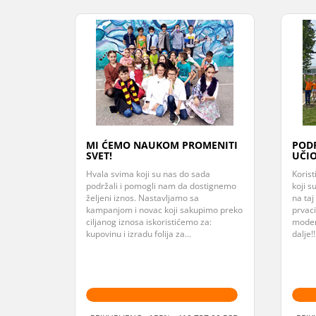
MI ĆEMO NAUKOM PROMENITI
PODR
SVET!
UČIO
Hvala svima koji su nas do sada
Korist
podržali i pomogli nam da dostignemo
koji s
željeni iznos. Nastavljamo sa
na taj
kampanjom i novac koji sakupimo preko
prvaci
ciljanog iznosa iskoristićemo za:
moder
kupovinu i izradu folija za...
dalje!!!