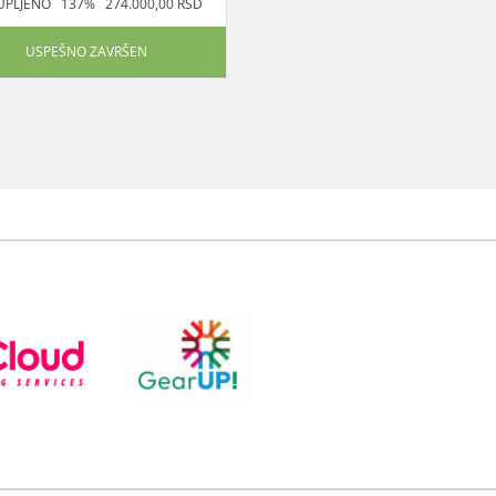
UPLJENO 137% 274.000,00 RSD
USPEŠNO ZAVRŠEN