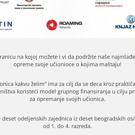
ranicu na kojoj možete i vi da podržite naše najmlađ
opreme svoje učionioce o kojima maštaju!
ionica kakvu želim“ ima za cilj da se deca kroz prakti
štva koristeći model grupnog finansiranja u cilju pr
za opremanje svojih učionica.
 deset odeljenskih zajednica iz deset beogradskih os
od 1. do 4. razreda.