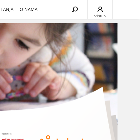
Search
ITANJA
O NAMA
for:
pristupi