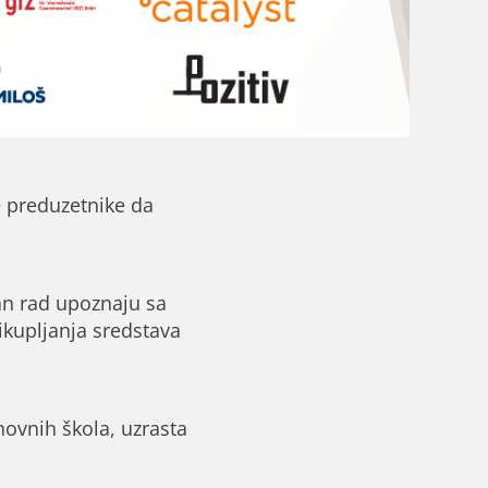
e preduzetnike da
čan rad upoznaju sa
ikupljanja sredstava
novnih škola, uzrasta