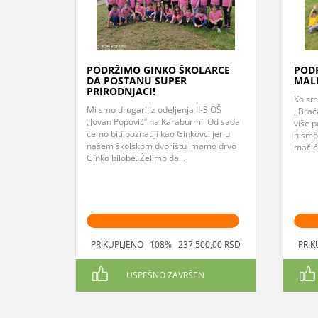
PODRŽIMO GINKO ŠKOLARCE
PODR
DA POSTANU SUPER
MALE
PRIRODNJACI!
Ko sm
Mi smo drugari iz odeljenja II-3 OŠ
,,Bra
„Jovan Popović” na Karaburmi. Od sada
više p
ćemo biti poznatiji kao Ginkovci jer u
nismo 
našem školskom dvorištu imamo drvo
mačići
Ginko bilobe. Želimo da...
PRIKUPLJENO 108% 237.500,00 RSD
PRIK
USPEŠNO ZAVRŠEN