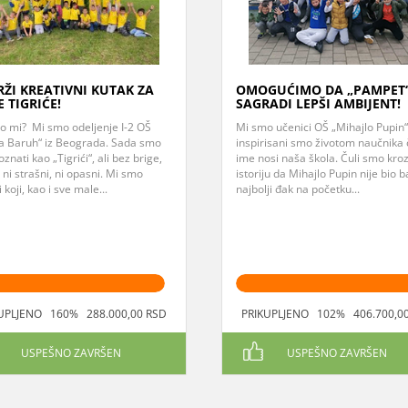
ŽI KREATIVNI KUTAK ZA
OMOGUĆIMO DA „PAMPET
 TIGRIĆE!
SAGRADI LEPŠI AMBIJENT!
o mi? Mi smo odeljenje I-2 OŠ
Mi smo učenici OŠ „Mihajlo Pupin“
ća Baruh“ iz Beograda. Sada smo
inspirisani smo životom naučnika 
oznati kao „Tigrići“, ali bez brige,
ime nosi naša škola. Čuli smo kro
ni strašni, ni opasni. Mi smo
istoriju da Mihajlo Pupin nije bio b
 koji, kao i sve male...
najbolji đak na početku...
UPLJENO 160% 288.000,00 RSD
PRIKUPLJENO 102% 406.700,0
USPEŠNO ZAVRŠEN
USPEŠNO ZAVRŠEN