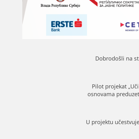
Dobrodošli na st
Pilot projekat „Uč
osnovama preduzetni
U projektu učestvuje