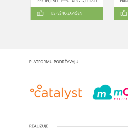
PRIKUPLJENO 155% 418.737,00 RSD
PRIK
USPEŠNO ZAVRŠEN
PLATFORMU PODRŽAVAJU
REALIZUJE