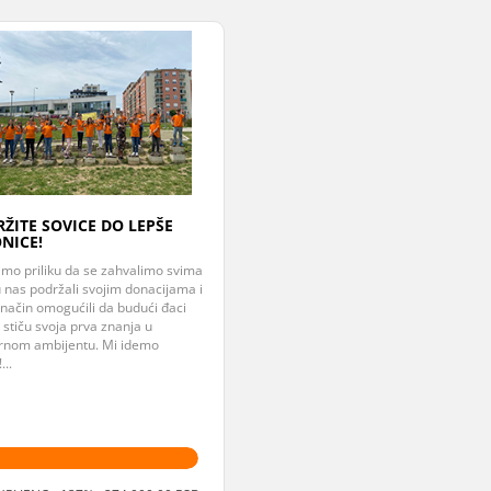
ŽITE SOVICE DO LEPŠE
NICE!
imo priliku da se zahvalimo svima
u nas podržali svojim donacijama i
 način omogućili da budući đaci
 stiču svoja prva znanja u
nom ambijentu. Mi idemo
...