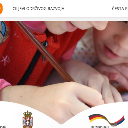
U
CILJEVI ODRŽIVOG RAZVOJA
ČESTA P