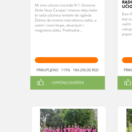
RAD
Mi smo učenici razreda IV-1 Osnovne
UČIO
škole Vasa Čarapić i imamo ideju kako
Đaci 
bi naša učionica trebalo da izgleda.
koji s
Želimo da imamo interaktivnu tablu, a
naših 
zatim i nove klupe, akvarijum i
sakup
magnetnu tablu. Prethodne...
popuni
PRIKUPLJENO 115% 184.200,00 RSD
PRIK
USPEŠNO ZAVRŠEN