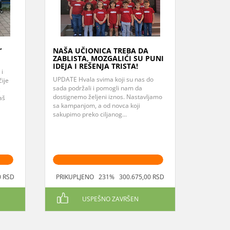
“
NAŠA UČIONICA TREBA DA
ZABLISTA, MOZGALIĆI SU PUNI
IDEJA I REŠENJA TRISTA!
 i
UPDATE Hvala svima koji su nas do
čije
sada podržali i pomogli nam da
z
dostignemo željeni iznos. Nastavljamo
aš
sa kampanjom, a od novca koji
sakupimo preko ciljanog...
0 RSD
PRIKUPLJENO 231% 300.675,00 RSD
USPEŠNO ZAVRŠEN