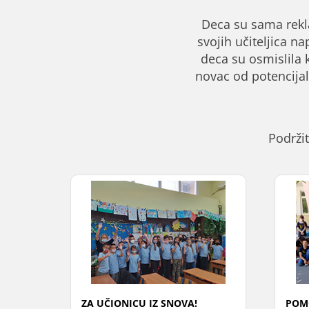
Deca su sama rekla
svojih učiteljica na
deca su osmislila 
novac od potencijal
Podrži
ZA UČIONICU IZ SNOVA!
POM