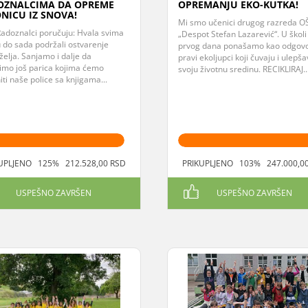
OZNALCIMA DA OPREME
OPREMANJU EKO-KUTKA!
NICU IZ SNOVA!
Mi smo učenici drugog razreda O
Radoznalci poručuju: Hvala svima
„Despot Stefan Lazarević“. U školi
u do sada podržali ostvarenje
prvog dana ponašamo kao odgovor
želja. Sanjamo i dalje da
pravi ekoljupci koji čuvaju i ulepša
imo još parica kojima ćemo
svoju životnu sredinu. RECIKLIRAJ..
ti naše police sa knjigama...
UPLJENO 125% 212.528,00 RSD
PRIKUPLJENO 103% 247.000,0
USPEŠNO ZAVRŠEN
USPEŠNO ZAVRŠEN