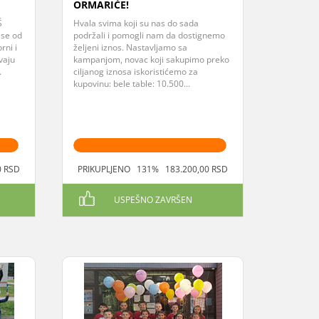
ORMARIĆE!
Š
Hvala svima koji su nas do sada
 se od
podržali i pomogli nam da dostignemo
ni i
željeni iznos. Nastavljamo sa
vaju
kampanjom, novac koji sakupimo preko
.
ciljanog iznosa iskoristićemo za
kupovinu: bele table: 10.500...
0 RSD
PRIKUPLJENO 131% 183.200,00 RSD
USPEŠNO ZAVRŠEN