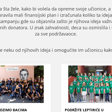
 šta žele, kako bi volela da opreme svoje učionice,
pravila mali finansijski plan i izračunala koliko ta ide
kampanju gde su objasnila zašto je njihova ideja važna
nih donatora. U znak zahvalnosti, deca su osmislila 
za sve podržavaoce.
te neku od njihovih ideja i omogućite im učionicu kakv
OZIMO ĐACIMA
PODRŽITE LEPTIRIĆE U