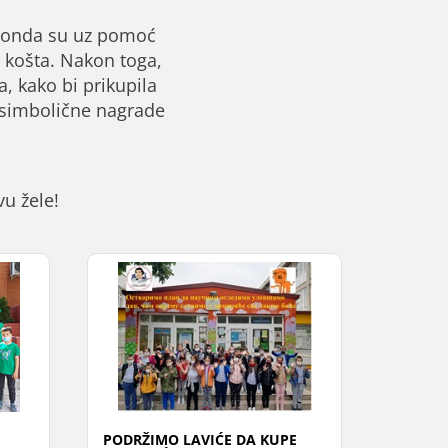
 a onda su uz pomoć
ja košta. Nakon toga,
, kako bi prikupila
i simbolične nagrade
u žele!
PODRŽIMO LAVIĆE DA KUPE