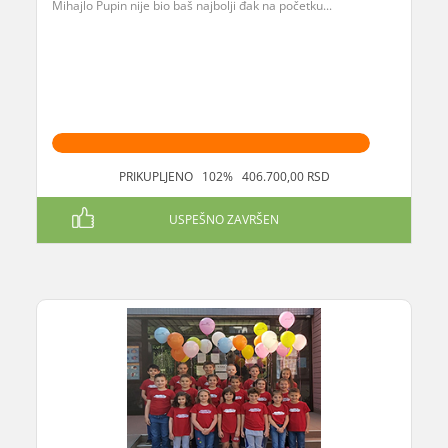
Mihajlo Pupin nije bio baš najbolji đak na početku...
PRIKUPLJENO 102% 406.700,00 RSD
USPEŠNO ZAVRŠEN