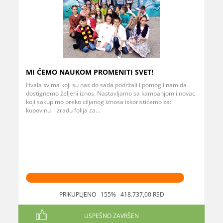
MI ĆEMO NAUKOM PROMENITI SVET!
Hvala svima koji su nas do sada podržali i pomogli nam da
dostignemo željeni iznos. Nastavljamo sa kampanjom i novac
koji sakupimo preko ciljanog iznosa iskoristićemo za:
kupovinu i izradu folija za...
PRIKUPLJENO 155% 418.737,00 RSD
USPEŠNO ZAVRŠEN