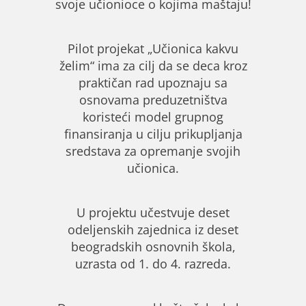
svoje učionioce o kojima maštaju!
Pilot projekat „Učionica kakvu
želim“ ima za cilj da se deca kroz
praktičan rad upoznaju sa
osnovama preduzetništva
koristeći model grupnog
finansiranja u cilju prikupljanja
sredstava za opremanje svojih
učionica.
U projektu učestvuje deset
odeljenskih zajednica iz deset
beogradskih osnovnih škola,
uzrasta od 1. do 4. razreda.