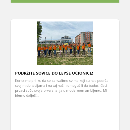
PODRŽITE SOVICE DO LEPŠE UČIONICE!
Koristimo priliku da se zahvalimo svima koji su nas podržali
svojim donacijama i na taj način omogućili da budući đaci
prvaci stiču svoja prva znanja u modernom ambijentu. Mi
idemo dalje!!!...