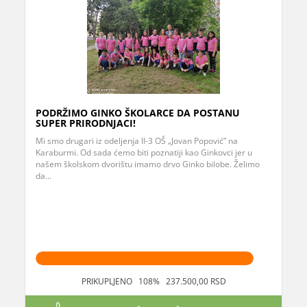
PODRŽIMO GINKO ŠKOLARCE DA POSTANU
SUPER PRIRODNJACI!
Mi smo drugari iz odeljenja II-3 OŠ „Jovan Popović” na
Karaburmi. Od sada ćemo biti poznatiji kao Ginkovci jer u
našem školskom dvorištu imamo drvo Ginko bilobe. Želimo
da...
PRIKUPLJENO 108% 237.500,00 RSD