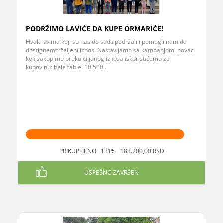
PODRŽIMO LAVIĆE DA KUPE ORMARIĆE!
Hvala svima koji su nas do sada podržali i pomogli nam da
dostignemo željeni iznos. Nastavljamo sa kampanjom, novac
koji sakupimo preko ciljanog iznosa iskoristićemo za
kupovinu: bele table: 10.500...
PRIKUPLJENO 131% 183.200,00 RSD
USPEŠNO ZAVRŠEN