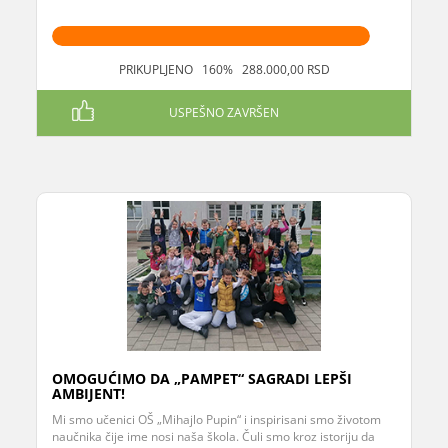
PRIKUPLJENO 160% 288.000,00 RSD
USPEŠNO ZAVRŠEN
OMOGUĆIMO DA „PAMPET“ SAGRADI LEPŠI
AMBIJENT!
Mi smo učenici OŠ „Mihajlo Pupin“ i inspirisani smo životom
naučnika čije ime nosi naša škola. Čuli smo kroz istoriju da