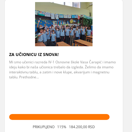
ZA UČIONICU IZ SNOVA!
Mi smo učenici razreda IV-1 Osnovne škole Vasa Čarapić i imamo
ideju kako bi naša učionica trebalo da izgleda. Želimo da imamo
interaktivnu tablu, a zatim i nove klupe, akvarijum i magnetnu
tablu. Prethodne...
PRIKUPLJENO 115% 184.200,00 RSD