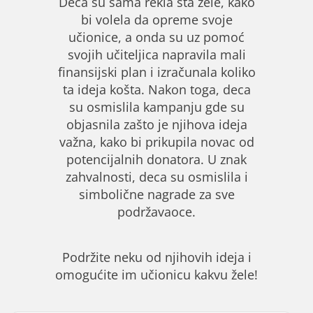
Deca su sama rekla šta žele, kako
bi volela da opreme svoje
učionice, a onda su uz pomoć
svojih učiteljica napravila mali
finansijski plan i izračunala koliko
ta ideja košta. Nakon toga, deca
su osmislila kampanju gde su
objasnila zašto je njihova ideja
važna, kako bi prikupila novac od
potencijalnih donatora. U znak
zahvalnosti, deca su osmislila i
simbolične nagrade za sve
podržavaoce.
Podržite neku od njihovih ideja i
omogućite im učionicu kakvu žele!