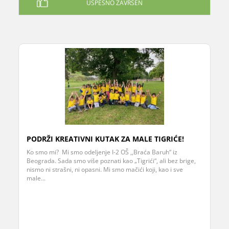
USPEŠNO ZAVRŠEN
PODRŽI KREATIVNI KUTAK ZA MALE TIGRIĆE!
Ko smo mi? Mi smo odeljenje I-2 OŠ ,,Braća Baruh“ iz
Beograda. Sada smo više poznati kao „Tigrići“, ali bez brige,
nismo ni strašni, ni opasni. Mi smo mačići koji, kao i sve
male...