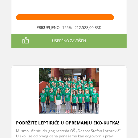
PRIKUPLJENO 125% 212.528,00 RSD
USPEŠNO ZAVRŠEN
PODRŽITE LEPTIRIĆE U OPREMANJU EKO-KUTKA!
Mi smo učenici drugog razreda OŠ „Despot Stefan Lazarević“.
U školi se od prvog dana ponašamo kao odgovorni i pravi