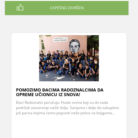
USPEŠNO ZAVRŠEN
POMOZIMO ĐACIMA RADOZNALCIMA DA
OPREME UČIONICU IZ SNOVA!
Đaci Radoznalci poručuju: Hvala svima koji su do sada
podržali ostvarenje naših želja. Sanjamo i dalje da sakupimo
još parica kojima ćemo popuniti naše police sa knjigama...