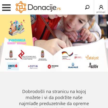
Search
for:
pristupi
Dobrodošli na stranicu na kojoj
možete i vi da podržite naše
najmlađe preduzetnike da opreme