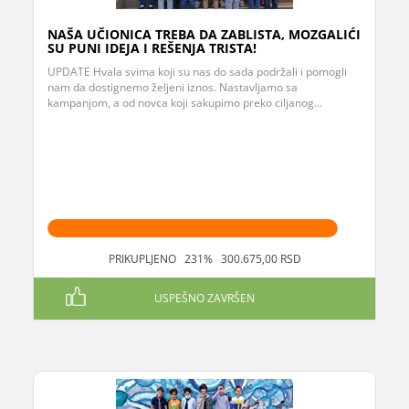
NAŠA UČIONICA TREBA DA ZABLISTA, MOZGALIĆI
SU PUNI IDEJA I REŠENJA TRISTA!
UPDATE Hvala svima koji su nas do sada podržali i pomogli
nam da dostignemo željeni iznos. Nastavljamo sa
kampanjom, a od novca koji sakupimo preko ciljanog...
PRIKUPLJENO 231% 300.675,00 RSD
USPEŠNO ZAVRŠEN