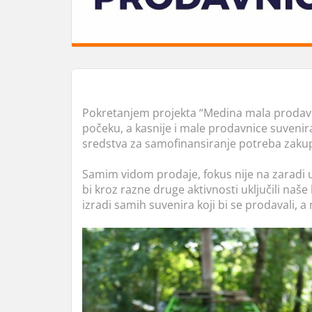
Pokretanjem projekta “Medina mala prodavni
počeku, a kasnije i male prodavnice suvenira
sredstva za samofinansiranje potreba zakupa
Samim vidom prodaje, fokus nije na zaradi u
bi kroz razne druge aktivnosti uključili naše
izradi samih suvenira koji bi se prodavali, 