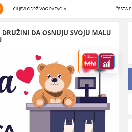
U
CILJEVI ODRŽIVOG RAZVOJA
ČESTA P
 DRUŽINI DA OSNUJU SVOJU MALU
U