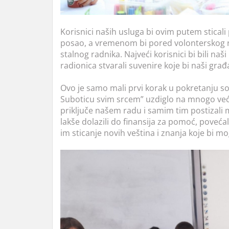
Korisnici naših usluga bi ovim putem sticali 
posao, a vremenom bi pored volonterskog ra
stalnog radnika. Najveći korisnici bi bili naš
radionica stvarali suvenire koje bi naši gra
Ovo je samo mali prvi korak u pokretanju so
Suboticu svim srcem” uzdiglo na mnogo veći ni
priključe našem radu i samim tim postizali m
lakše dolazili do finansija za pomoć, povećal
im sticanje novih veština i znanja koje bi m