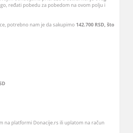
ogo, ređati pobedu za pobedom na ovom polju i
ice, potrebno nam je da sakupimo
142.700 RSD, što
RSD
na platformi Donacije.rs ili uplatom na račun