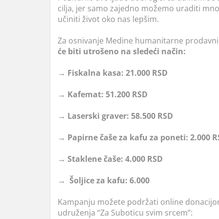
cilja, jer samo zajedno možemo uraditi mn
učiniti život oko nas lepšim.
Za osnivanje Medine humanitarne prodavn
će biti utrošeno na sledeći način:
→ Fiskalna kasa: 21.000 RSD
→ Kafemat: 51.200 RSD
→ Laserski graver: 58.500 RSD
→ Papirne čaše za kafu za poneti: 2.000 
→ Staklene čaše: 4.000 RSD
→ Šoljice za kafu: 6.000
Kampanju možete podržati online donacijom 
udruženja “Za Suboticu svim srcem”: