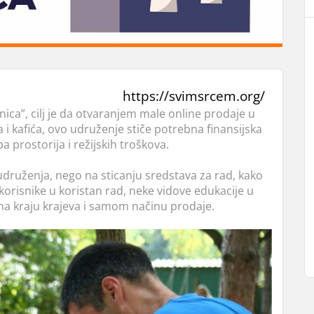
https://svimsrcem.org/
ca”, cilj je da otvaranjem male online prodaje u
 i kafića, ovo udruženje stiče potrebna finansijska
 prostorija i režijskih troškova.
druženja, nego na sticanju sredstava za rad, kako
 korisnike u koristan rad, neke vidove edukacije u
a na kraju krajeva i samom načinu prodaje.