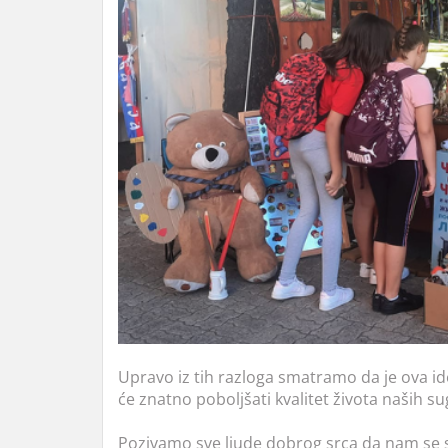
Upravo iz tih razloga smatramo da je ova id
će znatno poboljšati kvalitet života naših s
Pozivamo sve ljude dobrog srca da nam se 