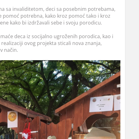
ama sa invaliditetom, deci sa posebnim potrebama,
e pomoć potrebna, kako kroz pomoć tako i kroz
ene kako bi izdržavali sebe i svoju porodicu.
imaće deca iz socijalno ugroženih porodica, kao i
 realizaciji ovog projekta sticali nova znanja,
iv način.