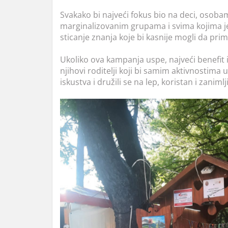
Svakako bi najveći fokus bio na deci, osob
marginalizovanim grupama i svima kojima j
sticanje znanja koje bi kasnije mogli da prim
Ukoliko ova kampanja uspe, najveći benefit 
njihovi roditelji koji bi samim aktivnostima u
iskustva i družili se na lep, koristan i zanimlj