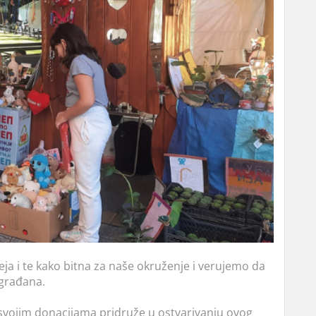
eja i te kako bitna za naše okruženje i verujemo da
ugrađana.
svojim donacijama pridruže u ostvarivanju ovog