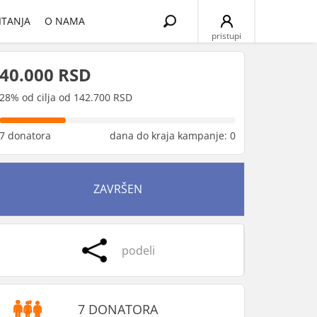
Search
ITANJA
O NAMA
for:
pristupi
40.000 RSD
28% od cilja od 142.700 RSD
7 donatora
dana do kraja kampanje: 0
ZAVRŠEN
podeli
7 DONATORA