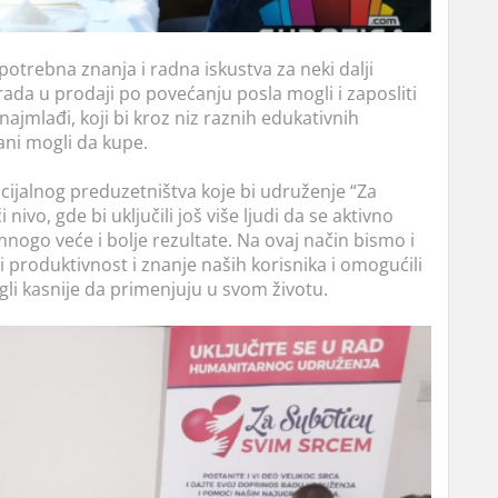
potrebna znanja i radna iskustva za neki dalji
da u prodaji po povećanju posla mogli i zaposliti
i najmlađi, koji bi kroz niz raznih edukativnih
đani mogli da kupe.
cijalnog preduzetništva koje bi udruženje “Za
vo, gde bi uključili još više ljudi da se aktivno
nogo veće i bolje rezultate. Na ovaj način bismo i
i produktivnost i znanje naših korisnika i omogućili
ogli kasnije da primenjuju u svom životu.