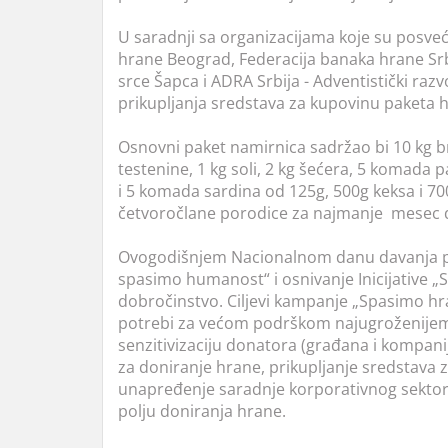
U saradnji sa organizacijama koje su posve
hrane Beograd, Federacija banaka hrane Srb
srce Šapca i ADRA Srbija - Adventistički raz
prikupljanja sredstava za kupovinu paketa 
Osnovni paket namirnica sadržao bi 10 kg brašn
testenine, 1 kg soli, 2 kg šećera, 5 komad
i 5 komada sardina od 125g, 500g keksa i 7
četvoročlane porodice za najmanje mesec 
Ovogodišnjem Nacionalnom danu davanja pr
spasimo humanost“ i osnivanje Inicijative „S
dobročinstvo. Ciljevi kampanje „Spasimo hr
potrebi za većom podrškom najugroženijem 
senzitivizaciju donatora (građana i kompan
za doniranje hrane, prikupljanje sredstava
unapređenje saradnje korporativnog sektora,
polju doniranja hrane.