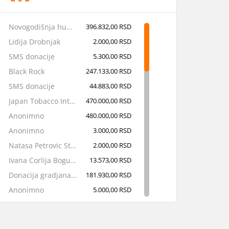
Novogodišnja humanitarna bašta
396.832,00 RSD
Lidija Drobnjak
2.000,00 RSD
SMS donacije
5.300,00 RSD
Black Rock
247.133,00 RSD
SMS donacije
44.883,00 RSD
Japan Tobacco International
470.000,00 RSD
Anonimno
480.000,00 RSD
Anonimno
3.000,00 RSD
Natasa Petrovic Stanojevic
2.000,00 RSD
Ivana Corlija Bogunovic
13.573,00 RSD
Donacija gradjana iz kasica u McDonalds restoranima
181.930,00 RSD
Anonimno
5.000,00 RSD
Anonimno
10.275,00 RSD
Delhaize
1.000.000,00 RSD