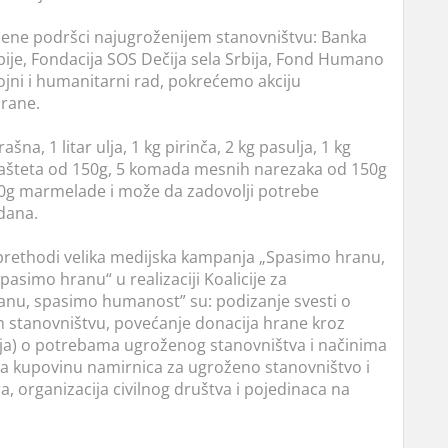
ćene podršci najugroženijem stanovništvu: Banka
ije, Fondacija SOS Dečija sela Srbija, Fond Humano
vojni i humanitarni rad, pokrećemo akciju
hrane.
a, 1 litar ulja, 1 kg pirinča, 2 kg pasulja, 1 kg
a pašteta od 150g, 5 komada mesnih narezaka od 150g
00g marmelade i može da zadovolji potrebe
dana.
ethodi velika medijska kampanja „Spasimo hranu,
pasimo hranu“ u realizaciji Koalicije za
anu, spasimo humanost” su: podizanje svesti o
stanovništvu, povećanje donacija hrane kroz
ija) o potrebama ugroženog stanovništva i načinima
 za kupovinu namirnica za ugroženo stanovništvo i
 organizacija civilnog društva i pojedinaca na