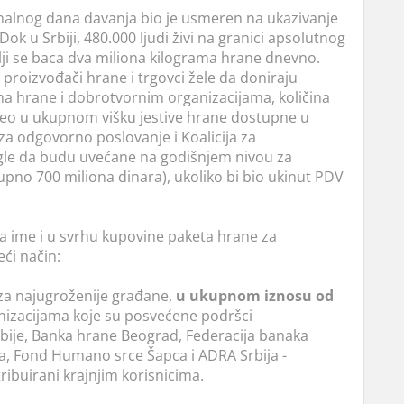
nalnog dana davanja bio je usmeren na ukazivanje
ok u Srbiji, 480.000 ljudi živi na granici apsolutnog
i se baca dva miliona kilograma hrane dnevno.
proizvođači hrane i trgovci žele da doniraju
 hrane i dobrotvornim organizacijama, količina
 deo u ukupnom višku jestive hrane dostupne u
 za odgovorno poslovanje i Koalicija za
ogle da budu uvećane na godišnjem nivou za
upno 700 miliona dinara), ukoliko bi bio ukinut PDV
a ime i u svrhu kupovine paketa hrane za
ći način:
za najugroženije građane,
u ukupnom iznosu od
ganizacijama koje su posvećene podršci
rbije, Banka hrane Beograd, Federacija banaka
ija, Fond Humano srce Šapca i ADRA Srbija -
tribuirani krajnjim korisnicima.