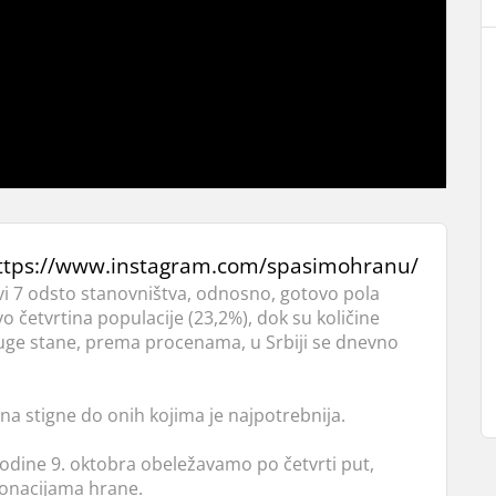
ttps://www.instagram.com/spasimohranu/
ivi 7 odsto stanovništva, odnosno, gotovo pola
vo četvrtina populacije (23,2%), dok su količine
uge stane, prema procenama, u Srbiji se dnevno
a stigne do onih kojima je najpotrebnija.
godine 9. oktobra obeležavamo po četvrti put,
donacijama hrane.