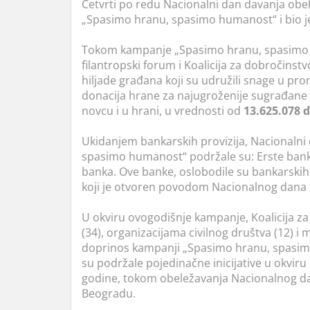
Četvrti po redu Nacionalni dan davanja obe
„Spasimo hranu, spasimo humanost“ i bio 
Tokom kampanje „Spasimo hranu, spasimo 
filantropski forum i Koalicija za dobročinst
hiljade građana koji su udružili snage u pro
donacija hrane za najugroženije sugrađane š
novcu i u hrani, u vrednosti od
13.625.078 
Ukidanjem bankarskih provizija, Nacionaln
spasimo humanost“ podržale su: Erste bank
banka. Ove banke, oslobodile su bankarskih 
koji je otvoren povodom Nacionalnog dana 
U okviru ovogodišnje kampanje, Koalicija z
(34), organizacijama civilnog društva (12) i 
doprinos kampanji „Spasimo hranu, spasimo
su podržale pojedinačne inicijative u okvir
godine, tokom obeležavanja Nacionalnog dan
Beogradu.