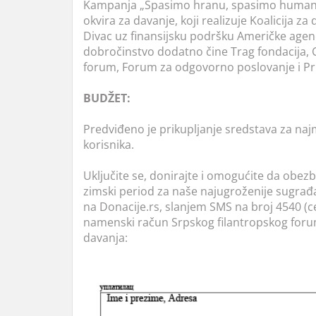
Kampanja „Spasimo hranu, spasimo humanos
okvira za davanje, koji realizuje Koalicija z
Divac uz finansijsku podršku Američke agenc
dobročinstvo dodatno čine Trag fondacija, Ca
forum, Forum za odgovorno poslovanje i Pr
BUDŽET:
Predviđeno je prikupljanje sredstava za najm
korisnika.
Uključite se, donirajte i omogućite da obez
zimski period za naše najugroženije sugra
na Donacije.rs, slanjem SMS na broj 4540 (
namenski račun Srpskog filantropskog for
davanja: