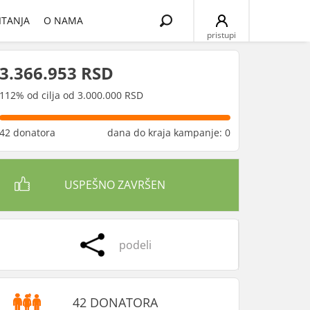
Search
ITANJA
O NAMA
for:
pristupi
3.366.953 RSD
112% od cilja od 3.000.000 RSD
42 donatora
dana do kraja kampanje: 0
USPEŠNO ZAVRŠEN
podeli
42 DONATORA