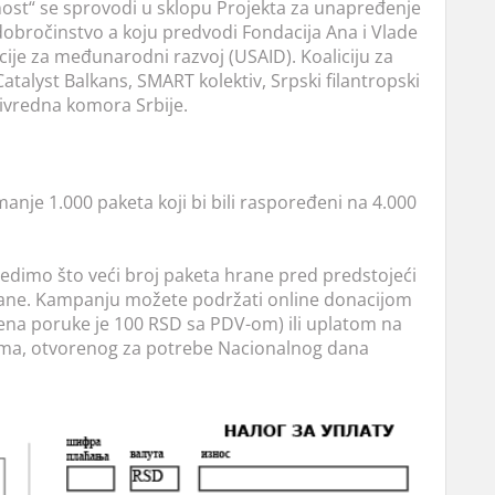
t“ se sprovodi u sklopu Projekta za unapređenje
a dobročinstvo a koju predvodi Fondacija Ana i Vlade
ije za međunarodni razvoj (USAID). Koaliciju za
talyst Balkans, SMART kolektiv, Srpski filantropski
ivredna komora Srbije.
anje 1.000 paketa koji bi bili raspoređeni na 4.000
bedimo što veći broj paketa hrane pred predstojeći
đane. Kampanju možete podržati online donacijom
cena poruke je 100 RSD sa PDV-om) ili uplatom na
uma, otvorenog za potrebe Nacionalnog dana