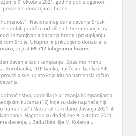
ležen je 9. oktobra 2021. godine pod sloganom
je posvećen donacijama hrane.
humanost“ i Nacionalnog dana davanja Srpski
vo su dobili podršku od više od 35 kompanija i na
mociji smanjivanja bacanja hrane i prikupljanju
irom Srbije. Ukupno je prikupljeno donacija, u
dinara
, to jest
69.717 kilograma hrane.
i dan davanja kao i kampanju „Spasimo hranu,
a, Eurobanka, OTP banka, Raiffesen banka i AIK
provizija sve uplate koje idu na namenski račun
davanja.
a dobročinstvo, dodelila je priznanja kompanijama
medijskim kućama (12) koje su dale najznačajniji
 humanost“ i Nacionalnom danu davanja 2021, ili
u kampanje. Nagrade su dodeljene 9. oktobra 2021.
a davanja, u Zadužbini Ilije M. Kolarca u