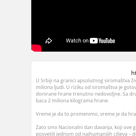
h
U Srbiji na granici apsolutnog siromaštva ž
miliona ljudi. U riziku od siromaštva je goto
donirane hrane trenutno nedovoljne. Sa dr
baca 2 miliona kilograma hrane.
Vreme je da to promenimo, vreme je da hran
Zato smo Nacionalni dan davanja, koji ove 
posvetili jednom od najhumanijih ciljeva – 