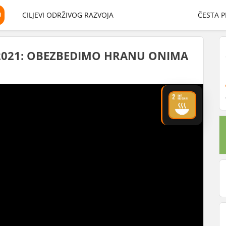
U
CILJEVI ODRŽIVOG RAZVOJA
ČESTA P
2021: OBEZBEDIMO HRANU ONIMA