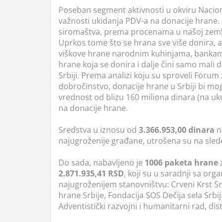
Poseban segment aktivnosti u okviru Nacio
važnosti ukidanja PDV-a na donacije hrane. D
siromaštva, prema procenama u našoj zemlj
Uprkos tome što se hrana sve više donira, a 
viškove hrane narodnim kuhinjama, bankama
hrane koja se donira i dalje čini samo mali
Srbiji. Prema analizi koju su sproveli Forum
dobročinstvo, donacije hrane u Srbiji bi m
vrednost od blizu 160 miliona dinara (na uk
na donacije hrane.
Sredstva u iznosu od
3.366.953,00 dinara
n
najugroženije građane, utrošena su na slede
Do sada, nabavljeno je
1006 paketa hrane
2.871.935,41
RSD
, koji su u saradnji sa or
najugroženijem stanovništvu: Crveni Krst S
hrane Srbije, Fondacija SOS Dečija sela Srb
Adventistički razvojni i humanitarni rad, dis