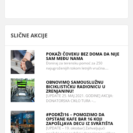
SLIČNE AKCIJE
POKAŽI ČOVEKU BEZ DOMA DA NIJE
SAM MEĐU NAMA
Doniraj za terensku pomoć za 250
najugroženijih tokom letnjih vrućina.…
OBNOVIMO SAMOUSLUŽNU
BICIKLISTIČKU RADIONICU U
ZRENJANINU!
[UPDATE 25. MAJ 2021. GODINE] AKCIJA:
DONATORSKA CIKLO TURA –…
#PODRŽI16 – POMOZIMO DA
OPSTANE KAFE BAR 16 KOJI
ZAPOŠLJAVA DECU IZ SVRATIŠTA
[UPDATE – 19. oktobar] Zahvaljujući