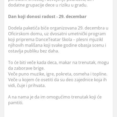
dodatne grupacije dece u riziku u gradu.
Dan koji donosi radost - 29. decembar
Dodela paketića biće organizovana 29. decembra u
Oficirskom domu, uz dvosatni umetnički program
koji priprema DanceTeatar škola – plesni mjuzikl
njihovih mališana koji svake godine obasja scenu i
ostavlja publiku bez daha.
To će biti veče kada deca, makar na trenutak, mogu
da zaborave brige.
Veče puno muzike, igre, pokreta, osmeha i topline.
Veče u kojem će osetiti da su deo zajednice koja ih
vidi, čuje i prihvata.
A na nama je da im omogućimo trenutak koji će
pamtiti.