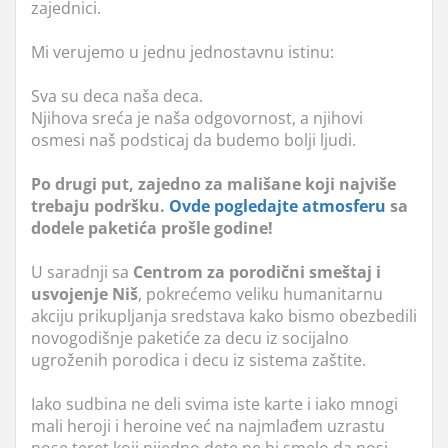
zajednici.
Mi verujemo u jednu jednostavnu istinu:
Sva su deca naša deca.
Njihova sreća je naša odgovornost, a njihovi
osmesi naš podsticaj da budemo bolji ljudi.
Po drugi put, zajedno za mališane koji najviše
trebaju podršku.
Ovde pogledajte atmosferu
sa
dodele paketića prošle godine!
U saradnji sa
Centrom za porodični smeštaj i
usvojenje Niš
, pokrećemo veliku humanitarnu
akciju prikupljanja sredstava kako bismo obezbedili
novogodišnje paketiće za decu iz socijalno
ugroženih porodica i decu iz sistema zaštite.
Iako sudbina ne deli svima iste karte i iako mnogi
mali heroji i heroine već na najmlađem uzrastu
nose teret koji nijedno dete ne bi smelo da nosi,