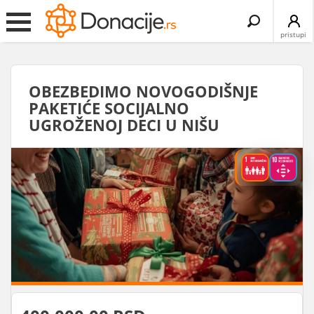
Search
for:
pristupi
OBEZBEDIMO NOVOGODIŠNJE
PAKETIĆE SOCIJALNO
UGROŽENOJ DECI U NIŠU