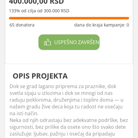
400.000,00 RSD
133% od cilja od 300.000 RSD
65 donatora
dana do kraja kampanje: 0
USPEŠNO ZAVRŠEN
OPIS PROJEKTA
Dok se grad lagano priprema za praznike, dok
svetla sijaju u izlozima i dok se mnogi od nas
raduju poklonima, druženjima i toplini doma — u
našem gradu žive deca koja tu radost ne osećaju
na isti način.
Neka od njih odrastaju bez adekvatne podrške, bez
sigurnosti, bez prilike da osete ono što svako dete
zaslužuje: ljubav, pažnju i osećaj da pripadaju