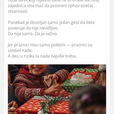
zajednica ima moć da promeni njihov osećaj
stvarnosti.
Ponekad je dovoljan samo jedan gest da dete
poveruje da nije nevidljivo.
Da nije samo. Da je važno.
Jer praznici nisu samo pokloni — praznici su
simbol nade.
A deci u riziku ta nada najviše treba.