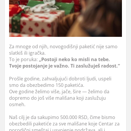
Za mnoge od njih, novogodišnji paketić nije samo
slatkiš ili igračka.
To je poruka:
„Postoji neko ko misli na tebe.
Tvoje postojanje je važno. Ti zaslužuješ radost.“
Prošle godine, zahvaljujući dobroti ljudi, uspeli
smo da obezbedimo 150 paketića.
Ove godine želimo više, jače, šire — želimo da
dopremo do još više mališana koji zaslužuju
osmeh.
Naš cilj je da sakupimo 500.000 RSD, čime bismo
obezbedili paketiće za sve mališane koje Centar za
porodični smeštaj i usvojenje podržava, ali i