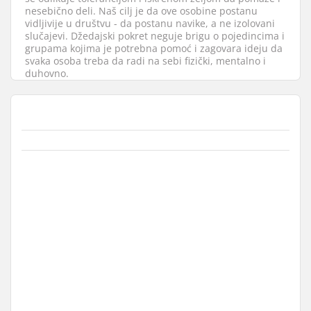
nesebično deli. Naš cilj je da ove osobine postanu
vidljivije u društvu - da postanu navike, a ne izolovani
slučajevi. Džedajski pokret neguje brigu o pojedincima i
grupama kojima je potrebna pomoć i zagovara ideju da
svaka osoba treba da radi na sebi fizički, mentalno i
duhovno.