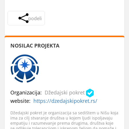
podeli
NOSILAC PROJEKTA
Organizacija:
Džedajski pokret
website:
https://dzedajskipokret.rs/
Džedajski pokret je organizacija sa sedištem u Nišu koja
ima za cilj stvaranje društva u kojem ljudi ispoljavaju
empatiju i razumevanje prema drugima, društva koje
se odlikuje tolerancijom i iskrenom željom da pomaže i