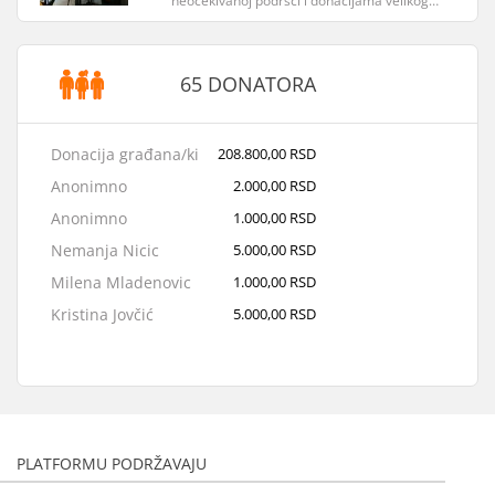
neočekivanoj podršci i donacijama velikog…
65 DONATORA
Donacija građana/ki
208.800,00 RSD
Anonimno
2.000,00 RSD
Anonimno
1.000,00 RSD
Nemanja Nicic
5.000,00 RSD
Milena Mladenovic
1.000,00 RSD
Kristina Jovčić
5.000,00 RSD
Teodora Cvetanovic
3.000,00 RSD
Jovana Andrejic
2.000,00 RSD
Analysis doo
21.500,00 RSD
Martina Petrić
2.000,00 RSD
PLATFORMU PODRŽAVAJU
Anonimno
1.000,00 RSD