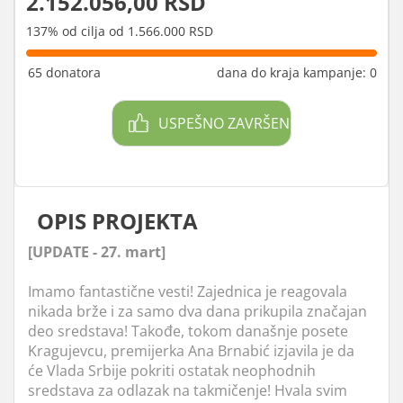
2.152.056,00 RSD
137% od cilja od 1.566.000 RSD
65 donatora
dana do kraja kampanje: 0
USPEŠNO ZAVRŠEN
OPIS PROJEKTA
[UPDATE - 27. mart]
Imamo fantastične vesti! Zajednica je reagovala
nikada brže i za samo dva dana prikupila značajan
deo sredstava! Takođe, tokom današnje posete
Kragujevcu, premijerka Ana Brnabić izjavila je da
će Vlada Srbije pokriti ostatak neophodnih
sredstava za odlazak na takmičenje! Hvala svim