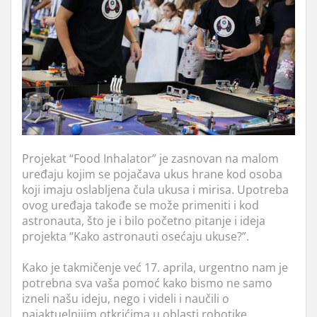
Projekat “Food Inhalator” je zasnovan na malom
uređaju kojim se pojačava ukus hrane kod osoba
koji imaju oslabljena čula ukusa i mirisa. Upotreba
ovog uređaja takođe se može primeniti i kod
astronauta, što je i bilo početno pitanje i ideja
projekta “Kako astronauti osećaju ukuse?”.
Kako je takmičenje već 17. aprila, urgentno nam je
potrebna sva vaša pomoć kako bismo ne samo
izneli našu ideju, nego i videli i naučili o
najaktuelnijim otkrićima u oblasti robotike.