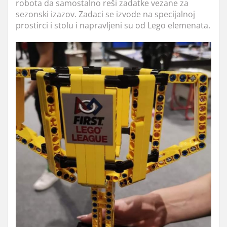
robota da samostalno reši zadatke vezane za
sezonski izazov. Zadaci se izvode na specijalnoj
prostirci i stolu i napravljeni su od Lego elemenata.