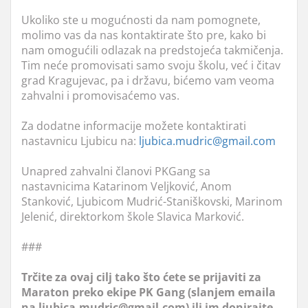
Ukoliko ste u mogućnosti da nam pomognete,
molimo vas da nas kontaktirate što pre, kako bi
nam omogućili odlazak na predstojeća takmičenja.
Tim neće promovisati samo svoju školu, već i čitav
grad Kragujevac, pa i državu, bićemo vam veoma
zahvalni i promovisaćemo vas.
Za dodatne informacije možete kontaktirati
nastavnicu Ljubicu na:
ljubica.mudric@gmail.com
Unapred zahvalni članovi PKGang sa
nastavnicima Katarinom Veljković, Anom
Stanković, Ljubicom Mudrić-Staniškovski, Marinom
Jelenić, direktorkom škole Slavica Marković.
###
Trčite za ovaj cilj tako što ćete se prijaviti za
Maraton preko ekipe PK Gang (slanjem emaila
na ljubica.mudric@gmail.com) ili im donirajte