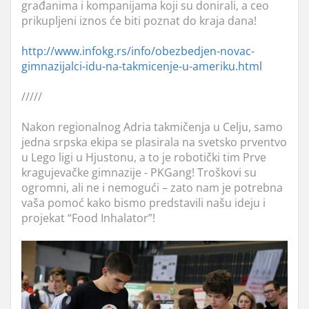
građanima i kompanijama koji su donirali, a ceo
prikupljeni iznos će biti poznat do kraja dana!
http://www.infokg.rs/info/obezbedjen-novac-
gimnazijalci-idu-na-takmicenje-u-ameriku.html
/////
Nakon regionalnog Adria takmičenja u Celju, samo
jedna srpska ekipa se plasirala na svetsko prventvo
u Lego ligi u Hjustonu, a to je robotički tim Prve
kragujevačke gimnazije - PKGang! Troškovi su
ogromni, ali ne i nemogući – zato nam je potrebna
vaša pomoć kako bismo predstavili našu ideju i
projekat “Food Inhalator”!