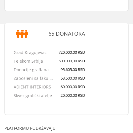
65 DONATORA
Grad Kragujevac
720.000,00 RSD
Telekom Srbija
500.000,00 RSD
Donacije građana
95.605,00 RSD
Zaposleni sa fakulteta inženjerskih nauka
53.500,00 RSD
ADIENT INTERIORS
60.000,00 RSD
Skver grafički atelje
20.000,00 RSD
4IT d.o.o.
120.000,00 RSD
Migros d.o.o.
20.000,00 RSD
Fractal d.o.o
50.000,00 RSD
PLATFORMU PODRŽAVAJU
SCGM
50.000,00 RSD