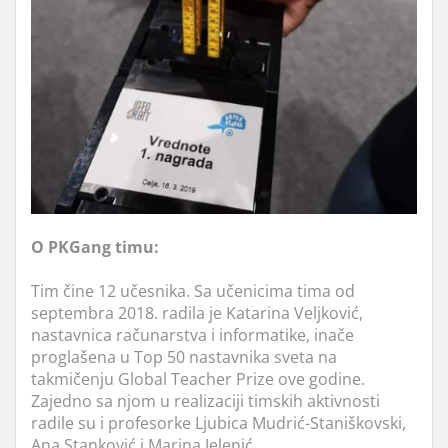
O PKGang timu:
Tim čine 12 učesnika. Sa učenicima tima od
septembra 2018. radila je Katarina Veljković,
nastavnica računarstva i informatike, inače
proglašena u Top 50 nastavnika sveta na
takmičenju Global Teacher Prize ove godine.
Zajedno sa njom u realizaciji timskih aktivnosti
radile su i profesorke Ljubica Mudrić-Staniškovski,
Ana Stanković i Marina Jelenić.