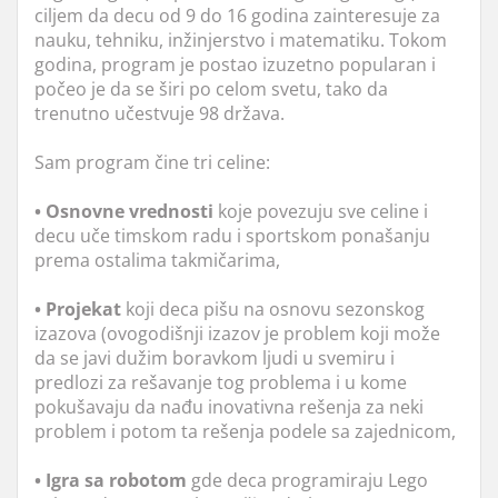
ciljem da decu od 9 do 16 godina zainteresuje za
nauku, tehniku, inžinjerstvo i matematiku. Tokom
godina, program je postao izuzetno popularan i
počeo je da se širi po celom svetu, tako da
trenutno učestvuje 98 država.
Sam program čine tri celine:
• Osnovne vrednosti
koje povezuju sve celine i
decu uče timskom radu i sportskom ponašanju
prema ostalima takmičarima,
• Projekat
koji deca pišu na osnovu sezonskog
izazova (ovogodišnji izazov je problem koji može
da se javi dužim boravkom ljudi u svemiru i
predlozi za rešavanje tog problema i u kome
pokušavaju da nađu inovativna rešenja za neki
problem i potom ta rešenja podele sa zajednicom,
• Igra sa robotom
gde deca programiraju Lego