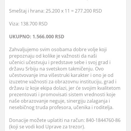
Smeštaj i hrana: 25.200 x 11 = 277.200 RSD
Viza: 138.700 RSD
UKUPNO: 1.566.000 RSD
Zahvaljujemo svim osobama dobre volje koji
prepoznaju od kolike je važnosti da naši
učenici učestvuju i predstave sebe i svoj grad i
državu Srbiju na svetskom takmičenju. Ovo
učestvovanje ima višestruki karakter i ono je od
izuzetne važnosti za obrazovnu instituciju, grad i
državu iz koje ekipa dolazi, jer će svojim kvalitetom
prezentovati i promovisati sistem vrednosti koje
naše obrazovanje neguje, sinergiju zalaganja i
nesebičnog truda profesora, učenika i roditelja.
Donacije možete uplatiti na račun: 840-1844760-86
(koji se vodi kod Uprave za trezor).