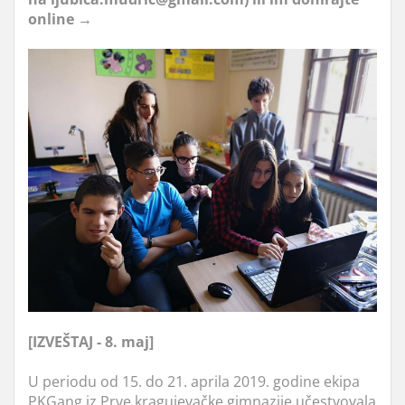
online →
[IZVEŠTAJ - 8. maj]
U periodu od 15. do 21. aprila 2019. godine ekipa
PKGang iz Prve kragujevačke gimnazije učestvovala