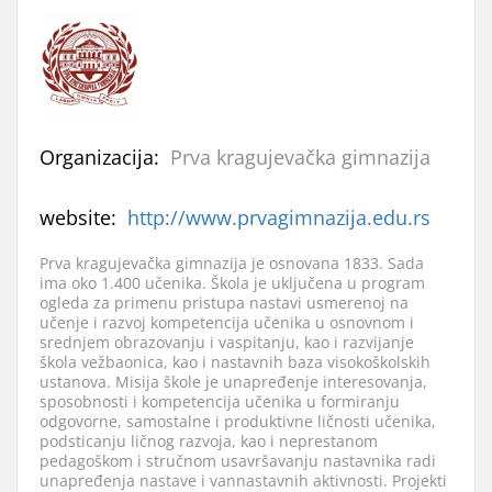
Organizacija:
Prva kragujevačka gimnazija
website:
http://www.prvagimnazija.edu.rs
Prva kragujevačka gimnazija je osnovana 1833. Sada
ima oko 1.400 učenika. Škola je uključena u program
ogleda za primenu pristupa nastavi usmerenoj na
učenje i razvoj kompetencija učenika u osnovnom i
srednjem obrazovanju i vaspitanju, kao i razvijanje
škola vežbaonica, kao i nastavnih baza visokoškolskih
ustanova. Misija škole je unapređenje interesovanja,
sposobnosti i kompetencija učenika u formiranju
odgovorne, samostalne i produktivne ličnosti učenika,
podsticanju ličnog razvoja, kao i neprestanom
pedagoškom i stručnom usavršavanju nastavnika radi
unapređenja nastave i vannastavnih aktivnosti. Projekti