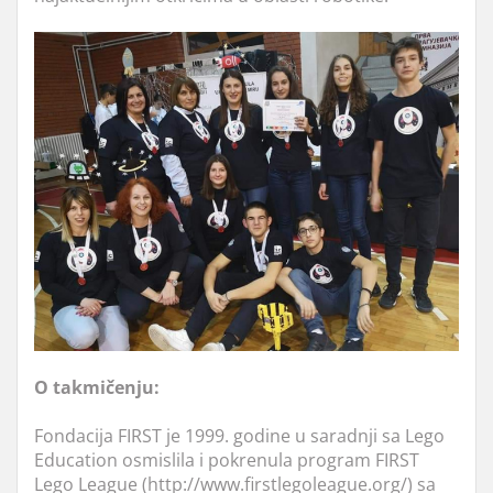
O takmičenju:
Fondacija FIRST je 1999. godine u saradnji sa Lego
Education osmislila i pokrenula program FIRST
Lego League (http://www.firstlegoleague.org/) sa