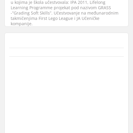
u kojima je škola učestvovala: IPA 2011, Lifelong
Learning Programme projekat pod nazivom GRASS
-”Grading Soft Skills”. Učestvovanje na međunarodnim
takmičenjima First Lego League i JA Učeničke
kompanije.