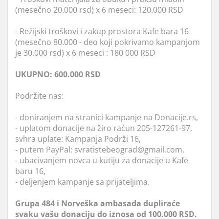
(mesečno 20.000 rsd) x 6 meseci: 120.000 RSD
- Režijski troškovi i zakup prostora Kafe bara 16
(mesečno 80.000 - deo koji pokrivamo kampanjom
je 30.000 rsd) x 6 meseci : 180 000 RSD
UKUPNO: 600.000 RSD
Podržite nas:
- doniranjem na stranici kampanje na Donacije.rs,
- uplatom donacije na žiro račun 205-127261-97,
svhra uplate: Kampanja Podrži 16,
- putem PayPal: svratistebeograd@gmail.com,
- ubacivanjem novca u kutiju za donacije u Kafe
baru 16,
- deljenjem kampanje sa prijateljima.
Grupa 484 i Norveška ambasada dupliraće
svaku vašu donaciju do iznosa od 100.000 RSD.