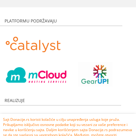
Marta Vuckovic
5.000,00 RSD
Anonimno
3.539,00 RSD
PLATFORMU PODRŽAVAJU
Anonimno
1.000,00 RSD
Anonimno
2.000,00 RSD
Jelena Arsic
3.000,00 RSD
Rea Mucović
500,00 RSD
Radomir Radovanović
2.000,00 RSD
Mirko Milošević
1.000,00 RSD
Marija Acić
2.000,00 RSD
Anonimno
5.000,00 RSD
Udruženje Fenomena, Kraljevo
6.000,00 RSD
REALIZUJE
Marko Jeftić i izdavačka kuća Finesa
70.000,00 RSD
Biljana Jovanović
200,00 RSD
Sajt Donacije.rs koristi kolačiće u cilju unapređenja usluga koje pruža.
Andusa Jeremić
500,00 RSD
Prikupljamo isključivo osnovne podatke koji su vezani za vaše preference i
Nevena Arandjelović
1.000,00 RSD
navike u korišćenju sajta. Daljim korišćenjem sajta Donacije.rs podrazumeva
se da ste saglasni sa upotrebom kolačića. Međutim, možete otvoriti