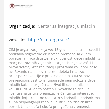
Organizacija:
Centar za integraciju mladih
website:
http://cim.org.rs/sr/
CIM je organizacija koja već 15 godina inicira, sprovodi i
podržava odgovorne društvene promene sa ciljem
povećanja nivoa društvene uključenosti dece i mladih iz
marginalizovanih zajednica. Orijentisan je ka zaštiti
prava deteta, kroz realizaciju programa koji doprinose
uvažavanju najboljeg interesa deteta i realizaciji
principa Konvencije o pravima deteta. CIM se bavi
prevencijom, zaštitom i unapređenjem položaja dece i
mladih koja su uključena u život ili rad na ulici i onih
koji su u riziku da to postanu. Svratište za decu je
licencirana usluga organizacije Centar za integraciju
mladih, koja trenutno radi sa 369 korisnika. Korisnicima
su na raspolaganju redovni, nutritivno izbalansirani
obroci, čista odeća i obuća prilagođena vremenskim