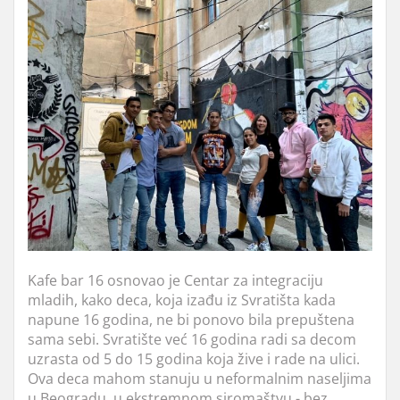
Kafe bar 16 osnovao je Centar za integraciju
mladih, kako deca, koja izađu iz Svratišta kada
napune 16 godina, ne bi ponovo bila prepuštena
sama sebi. Svratište već 16 godina radi sa decom
uzrasta od 5 do 15 godina koja žive i rade na ulici.
Ova deca mahom stanuju u neformalnim naseljima
u Beogradu, u ekstremnom siromaštvu - bez