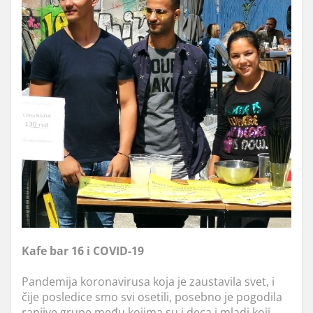
Kafe bar 16 i COVID-19
Pandemija koronavirusa koja je zaustavila svet, i
čije posledice smo svi osetili, posebno je pogodila
ranjive grupe među kojima su i deca i mladi koji