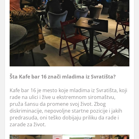
Šta Kafe bar 16 znači mladima iz Svratišta?
Kafe bar 16 je mesto koje mladima iz Svratišta, koji
rade na ulici i žive u ekstremnom siromaštvu,
pruža šansu da promene svoj život. Zbog
diskriminacije, nepovoljne startne pozicije i jakih
predrasuda, oni teško dobijaju priliku da rade i
zarade za život.