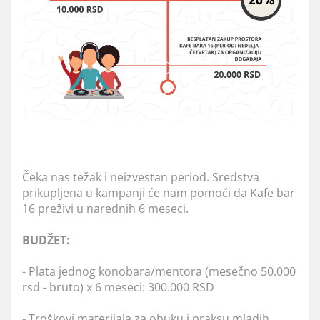
Čeka nas težak i neizvestan period. Sredstva
prikupljena u kampanji će nam pomoći da Kafe bar
16 preživi u narednih 6 meseci.
BUDŽET:
- Plata jednog konobara/mentora (mesečno 50.000
rsd - bruto) x 6 meseci: 300.000 RSD
- Troškovi materijala za obuku i praksu mladih