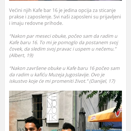
Većini njih Kafe bar 16 je jedina opcija za sticanje
prakse i zaposlenje. Svi naši zaposleni su prijavljeni
i imaju redovne prihode.
“Nakon par meseci obuke, počeo sam da radim u
Kafe baru 16. To mi je pomoglo da postanem svoj
čovek, da sledim svoj pravac i uspem u nečemu.”
(Albert, 19)
“Nakon završene obuke u Kafe baru 16 počeo sam
da radim u kafiću Muzeja Jugoslavije. Ovo je
iskustvo koje će mi promeniti život.” (Danijel, 17)