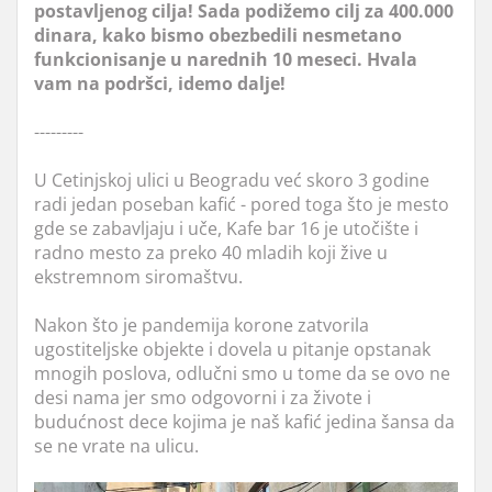
postavljenog cilja! Sada podižemo cilj za 400.000
dinara, kako bismo obezbedili nesmetano
funkcionisanje u narednih 10 meseci. Hvala
vam na podršci, idemo dalje!
---------
U Cetinjskoj ulici u Beogradu već skoro 3 godine
radi jedan poseban kafić - pored toga što je mesto
gde se zabavljaju i uče, Kafe bar 16 je utočište i
radno mesto za preko 40 mladih koji žive u
ekstremnom siromaštvu.
Nakon što je pandemija korone zatvorila
ugostiteljske objekte i dovela u pitanje opstanak
mnogih poslova, odlučni smo u tome da se ovo ne
desi nama jer smo odgovorni i za živote i
budućnost dece kojima je naš kafić jedina šansa da
se ne vrate na ulicu.