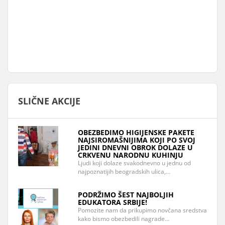
SLIČNE AKCIJE
OBEZBEDIMO HIGIJENSKE PAKETE
NAJSIROMAŠNIJIMA KOJI PO SVOJ
JEDINI DNEVNI OBROK DOLAZE U
CRKVENU NARODNU KUHINJU
Ljudi koji dolaze svakodnevno u jednu od
najpoznatijih beogradskih ulica,…
PODRŽIMO ŠEST NAJBOLJIH
EDUKATORA SRBIJE!
Pomozite nam da prikupimo novčana sredstva
kako bismo obezbedili nagrade…