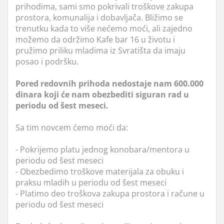
prihodima, sami smo pokrivali troškove zakupa
prostora, komunalija i dobavljača. Bližimo se
trenutku kada to više nećemo moći, ali zajedno
možemo da održimo Kafe bar 16 u životu i
pružimo priliku mladima iz Svratišta da imaju
posao i podršku.
Pored redovnih prihoda nedostaje nam 600.000
dinara koji će nam obezbediti siguran rad u
periodu od šest meseci.
Sa tim novcem ćemo moći da:
- Pokrijemo platu jednog konobara/mentora u
periodu od šest meseci
- Obezbedimo troškove materijala za obuku i
praksu mladih u periodu od šest meseci
- Platimo deo troškova zakupa prostora i račune u
periodu od šest meseci