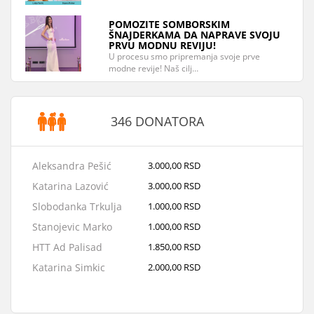
POMOZITE SOMBORSKIM
ŠNAJDERKAMA DA NAPRAVE SVOJU
PRVU MODNU REVIJU!
U procesu smo pripremanja svoje prve
modne revije! Naš cilj…
346 DONATORA
Aleksandra Pešić
3.000,00 RSD
Katarina Lazović
3.000,00 RSD
Slobodanka Trkulja
1.000,00 RSD
Stanojevic Marko
1.000,00 RSD
HTT Ad Palisad
1.850,00 RSD
Katarina Simkic
2.000,00 RSD
OTP banka
100.000,00 RSD
Sonja Giusto
500,00 RSD