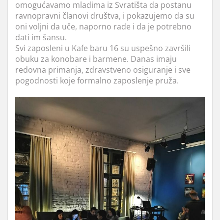
omogućavamo mladima iz Svratišta da postanu
ravnopravni članovi društva, i pokazujemo da su
oni voljni da uče, naporno rade i da je potrebno
dati im šansu.
Svi zaposleni u Kafe baru 16 su uspešno završili
obuku za konobare i barmene. Danas imaju
redovna primanja, zdravstveno osiguranje i sve
pogodnosti koje formalno zaposlenje pruža.