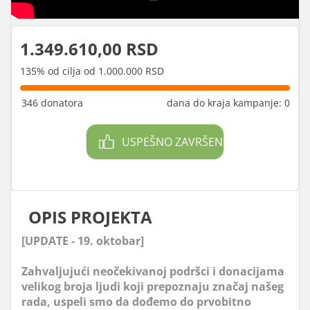
1.349.610,00 RSD
135% od cilja od 1.000.000 RSD
346 donatora
dana do kraja kampanje: 0
USPEŠNO ZAVRŠEN
OPIS PROJEKTA
[UPDATE - 19. oktobar]
Zahvaljujući neočekivanoj podršci i donacijama
velikog broja ljudi koji prepoznaju značaj našeg
rada, uspeli smo da dođemo do prvobitno