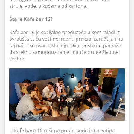
struje, vode, u kućama od kartona.
Šta je Kafe bar 16?
Kafe bar 16 je socijalno preduzeće u kom mladi iz
Svratišta stiču veštine, radnu praksu, zarađuju i na
taj način se osamostaljuju. Ovo mesto im pomaže
da steknu samopouzdanje i nauče druge životne
veštine.
U Kafe baru 16 rušimo predrasude i stereotipe,