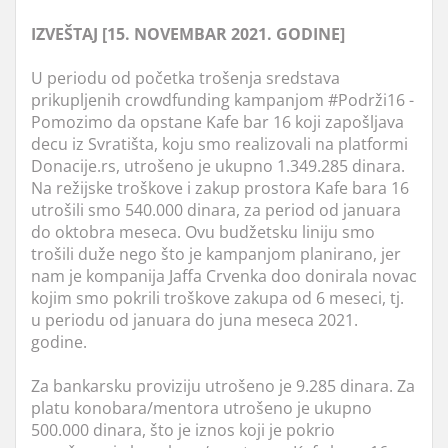
IZVEŠTAJ [15. NOVEMBAR 2021. GODINE]
U periodu od početka trošenja sredstava
prikupljenih crowdfunding kampanjom #Podrži16 -
Pomozimo da opstane Kafe bar 16 koji zapošljava
decu iz Svratišta, koju smo realizovali na platformi
Donacije.rs, utrošeno je ukupno 1.349.285 dinara.
Na režijske troškove i zakup prostora Kafe bara 16
utrošili smo 540.000 dinara, za period od januara
do oktobra meseca. Ovu budžetsku liniju smo
trošili duže nego što je kampanjom planirano, jer
nam je kompanija Jaffa Crvenka doo donirala novac
kojim smo pokrili troškove zakupa od 6 meseci, tj.
u periodu od januara do juna meseca 2021.
godine.
Za bankarsku proviziju utrošeno je 9.285 dinara. Za
platu konobara/mentora utrošeno je ukupno
500.000 dinara, što je iznos koji je pokrio