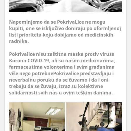
Napominjemo da se PokrivaLice ne mogu
kupiti, one se isključivo doniraju po oformljenoj
listi prioriteta koju dobijamo od medicinskih
radnika.
Pokrivalice nisu zaštitna maska protiv virusa
Korona COVID-19, ali su našim medicinarima,
farmaceutima volonterima i svim građanima
više nego potrebnePokrivalice predstavljaju i
neverbalnu poruku da se čuvamo i da i oni
trebaju da se čuvaju, izraz su kolektivne
solidarnosti svih nas u ovim teškim danima.