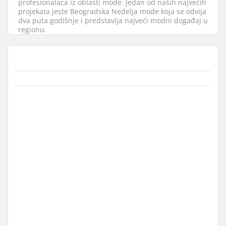
profesionalaca iz oblasti mode. Jedan od naših najvećih
projekata jeste Beogradska Nedelja mode koja se odvija
dva puta godišnje i predstavlja najveći modni događaj u
regionu.