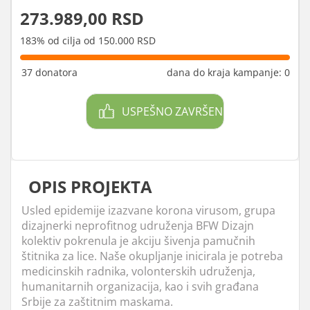
273.989,00 RSD
183% od cilja od 150.000 RSD
37 donatora
dana do kraja kampanje: 0
USPEŠNO ZAVRŠEN
OPIS PROJEKTA
Usled epidemije izazvane korona virusom, grupa
dizajnerki neprofitnog udruženja BFW Dizajn
kolektiv pokrenula je akciju šivenja pamučnih
štitnika za lice. Naše okupljanje inicirala je potreba
medicinskih radnika, volonterskih udruženja,
humanitarnih organizacija, kao i svih građana
Srbije za zaštitnim maskama.