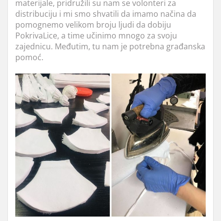
materijale, pridružili su nam se volonteri za
distribuciju i mi smo shvatili da imamo načina da
pomognemo velikom broju ljudi da dobiju
PokrivaLice, a time učinimo mnogo za svoju
zajednicu. Međutim, tu nam je potrebna građanska
pomoć.