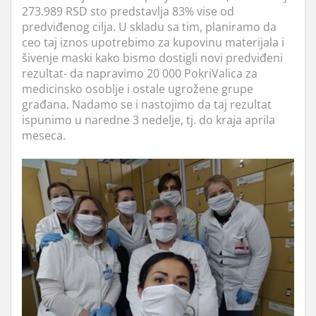
273.989 RSD sto predstavlja 83% vise od
predviđenog cilja. U skladu sa tim, planiramo da
ceo taj iznos upotrebimo za kupovinu materijala i
šivenje maski kako bismo dostigli novi predviđeni
rezultat- da napravimo 20 000 PokriValica za
medicinsko osoblje i ostale ugrožene grupe
građana. Nadamo se i nastojimo da taj rezultat
ispunimo u naredne 3 nedelje, tj. do kraja aprila
meseca.