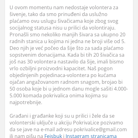
U ovom momentu nam nedostaje volontera za
šivenje, tako da smo prinuđeni da uslužno
plaćamo ovu uslugu šivačicama koje zbog svog
socijalnog statusa nisu u prilici da volontiraju.
Pronašli smo nekoliko manjih šivara sa ukupno 20
radnih stanica u kojima ni jedna ne broji više od 5.
Deo njih je već počeo da šije što za sada plaćamo
sopstvenim donacijama. Kada bi tih 20 šivačica sa
još nas 30 volontera nastavilo da šije, imali bismo
vrlo ozbiljni proizvodni kapacitet. Naš pogon
objedinjenih pojedinaca-volontera po kućama
ojačan angažovanom radnom snagom, brojao bi
50 osoba koje bi u jednom danu mogle sašiti 4.000-
5.000 komada pokrivalica onima kojima su
najpotrebnije.
Građani i građanke koji su u prilici i žele da se
volonterski uključe u akciju PokrivaLice pozivamo
da se jave na e-mail adresu pokrivalice@gmail.com
ili nam pišu na
Fejsbuk
i
Instagram stranicama