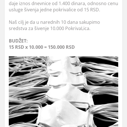
daje iznos dnevnice od 1.400 dinara, odnosno cenu
usluge šivenja jedne pokrivalice od 15 RSD.
Naš cilj je da u narednih 10 dana sakupimo
sredstva za šivenje 10.000 PokrivaLica.
BUDŽET:
15 RSD x 10.000 = 150.000 RSD