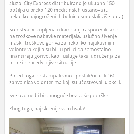
sluzbi City Express distribuirano je ukupno 150
pošiljki u preko 120 medicinskih ustanova (u
nekoliko najugroženijih bolnica smo slali više puta).
Sredstva prikupljena u kampanji rasporedili smo
na troškove nabavke materijala, uslužno šivenje
maski, troškove goriva za nekoliko najaktivnijih
volontera koji nisu bili u prilici da samostalno
finansiraju gorivo, kao i usluge taksi udruženja za
hitne i nepredvidljive situacije.
Pored toga odštampali smo i poslali/uručili 160
zahvalnica volonterima koji su učestvovali u akciji.
Sve ovo ne bi bilo moguće bez vaše podrške.
Zbog toga, najiskrenije vam hvala!