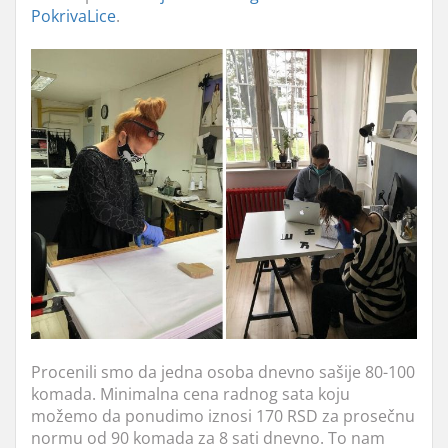
PokrivaLice
.
Procenili smo da jedna osoba dnevno sašije 80-100
komada. Minimalna cena radnog sata koju
možemo da ponudimo iznosi 170 RSD za prosečnu
normu od 90 komada za 8 sati dnevno. To nam