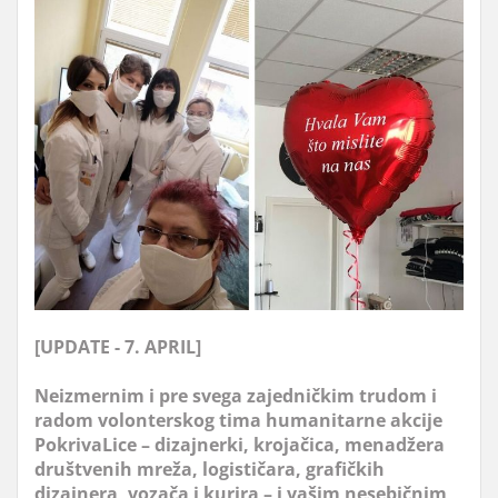
[UPDATE - 7. APRIL]
Neizmernim i pre svega zajedničkim trudom i
radom volonterskog tima humanitarne akcije
PokrivaLice – dizajnerki, krojačica, menadžera
društvenih mreža, logističara, grafičkih
dizajnera, vozača i kurira – i vašim nesebičnim