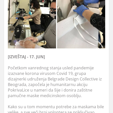
[IZVEŠTAJ - 17. JUN]
Početkom vanrednog stanja usled pandemije
izazvane korona virusom Covid 19, grupa
dizajnerki udruženja Belgrade Design Collective iz
Beograda, započela je humanitarnu akciju
PokrivaLice u nameri da šije i donira zaštitne
pamučne maske medicinskom osoblju.
Kako su u tom momentu potrebe za maskama bile
velike, a sve veći broj volontera se priključivao,