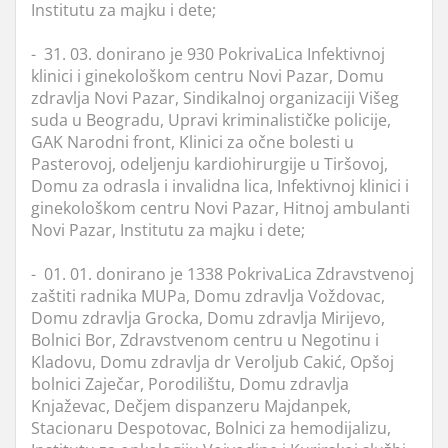
Institutu za majku i dete;
- 31. 03. donirano je 930 PokrivaLica Infektivnoj
klinici i ginekološkom centru Novi Pazar, Domu
zdravlja Novi Pazar, Sindikalnoj organizaciji Višeg
suda u Beogradu, Upravi kriminalističke policije,
GAK Narodni front, Klinici za očne bolesti u
Pasterovoj, odeljenju kardiohirurgije u Tiršovoj,
Domu za odrasla i invalidna lica, Infektivnoj klinici i
ginekološkom centru Novi Pazar, Hitnoj ambulanti
Novi Pazar, Institutu za majku i dete;
- 01. 01. donirano je 1338 PokrivaLica Zdravstvenoj
zaštiti radnika MUPa, Domu zdravlja Voždovac,
Domu zdravlja Grocka, Domu zdravlja Mirijevo,
Bolnici Bor, Zdravstvenom centru u Negotinu i
Kladovu, Domu zdravlja dr Veroljub Cakić, Opšoj
bolnici Zaječar, Porodilištu, Domu zdravlja
Knjaževac, Dečjem dispanzeru Majdanpek,
Stacionaru Despotovac, Bolnici za hemodijalizu,