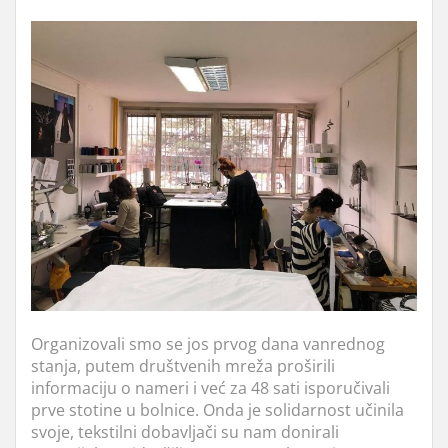
Organizovali smo se jos prvog dana vanrednog
stanja, putem društvenih mreža proširili
informaciju o nameri i već za 48 sati isporučivali
prve stotine u bolnice. Onda je solidarnost učinila
svoje, tekstilni dobavljači su nam donirali