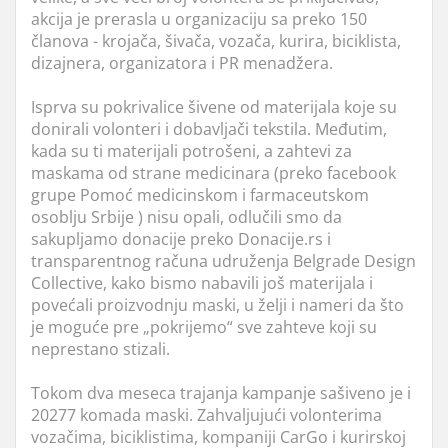
akcija je prerasla u organizaciju sa preko 150
članova - krojača, šivača, vozača, kurira, biciklista,
dizajnera, organizatora i PR menadžera.
Isprva su pokrivalice šivene od materijala koje su
donirali volonteri i dobavljači tekstila. Međutim,
kada su ti materijali potrošeni, a zahtevi za
maskama od strane medicinara (preko facebook
grupe Pomoć medicinskom i farmaceutskom
osoblju Srbije ) nisu opali, odlučili smo da
sakupljamo donacije preko Donacije.rs i
transparentnog računa udruženja Belgrade Design
Collective, kako bismo nabavili još materijala i
povećali proizvodnju maski, u želji i nameri da što
je moguće pre „pokrijemo“ sve zahteve koji su
neprestano stizali.
Tokom dva meseca trajanja kampanje sašiveno je i
20277 komada maski. Zahvaljujući volonterima
vozačima, biciklistima, kompaniji CarGo i kurirskoj