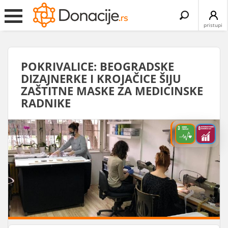
Search
for:
pristupi
POKRIVALICE: BEOGRADSKE
DIZAJNERKE I KROJAČICE ŠIJU
ZAŠTITNE MASKE ZA MEDICINSKE
RADNIKE