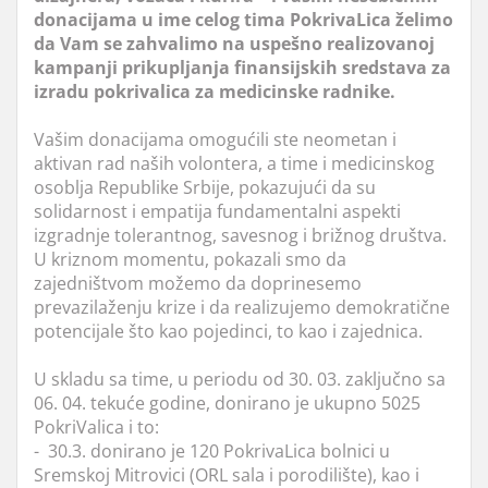
donacijama u ime celog tima PokrivaLica želimo
da Vam se zahvalimo na uspešno realizovanoj
kampanji prikupljanja finansijskih sredstava za
izradu pokrivalica za medicinske radnike.
Vašim donacijama omogućili ste neometan i
aktivan rad naših volontera, a time i medicinskog
osoblja Republike Srbije, pokazujući da su
solidarnost i empatija fundamentalni aspekti
izgradnje tolerantnog, savesnog i brižnog društva.
U kriznom momentu, pokazali smo da
zajedništvom možemo da doprinesemo
prevazilaženju krize i da realizujemo demokratične
potencijale što kao pojedinci, to kao i zajednica.
U skladu sa time, u periodu od 30. 03. zaključno sa
06. 04. tekuće godine, donirano je ukupno 5025
PokriValica i to:
- 30.3. donirano je 120 PokrivaLica bolnici u
Sremskoj Mitrovici (ORL sala i porodilište), kao i