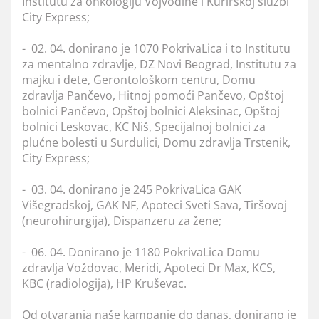
Institutu za onkologiju Vojvodine i Kurirskoj službi
City Express;
- 02. 04. donirano je 1070 PokrivaLica i to Institutu
za mentalno zdravlje, DZ Novi Beograd, Institutu za
majku i dete, Gerontološkom centru, Domu
zdravlja Pančevo, Hitnoj pomoći Pančevo, Opštoj
bolnici Pančevo, Opštoj bolnici Aleksinac, Opštoj
bolnici Leskovac, KC Niš, Specijalnoj bolnici za
plućne bolesti u Surdulici, Domu zdravlja Trstenik,
City Express;
- 03. 04. donirano je 245 PokrivaLica GAK
Višegradskoj, GAK NF, Apoteci Sveti Sava, Tiršovoj
(neurohirurgija), Dispanzeru za žene;
- 06. 04. Donirano je 1180 PokrivaLica Domu
zdravlja Voždovac, Meridi, Apoteci Dr Max, KCS,
KBC (radiologija), HP Kruševac.
Od otvaranja naše kampanje do danas, donirano je