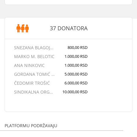
37 DONATORA
SNEZANA BLAGOJEVIC
800,00 RSD
MARKO M. BELOTIC
1.000,00 RSD
ANA NINKOVIC
1.000,00 RSD
GORDANA TOMIĆ I VLADAN ŽIVANOVIĆ,
5.000,00 RSD
ČEDOMIR TROŠIĆ
6.000,00 RSD
SINDIKALNA ORGANIZACIJA VIŠEG SUDA
10.000,00 RSD
NLB BANKA A.D.
176.258,00 RSD
SNEZANA OCOKOLJIC
200,00 RSD
ALEKSANDRA STEFANOVIC
200,00 RSD
PLATFORMU PODRŽAVAJU
MILICA PEJKOVIC
500,00 RSD
Emilija Milenković
5.000,00 RSD