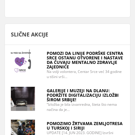
SLIČNE AKCIJE
POMOZI DA LINIJE PODRŠKE CENTRA
SRCE OSTANU OTVORENE I NASTAVE
DA ČUVAJU MENTALNO ZDRAVLJE
ZAJEDNICE
Na volji volontera, Centar Srce već 34 godine
u tišini vrši…
GALERIJE I MUZEJI NA DLANU:
PODRŽITE DIGITALIZACIJU IZLOŽBI
ŠIROM SRBIJE!
“Izložba je bila izvanredna, šteta što nema
načina da je…
POMOZIMO ŽRTVAMA ZEMLJOTRESA
U TURSKOJ I SIRIJI
UPDATE [14. JUN 2023. GODINE] Izvršni