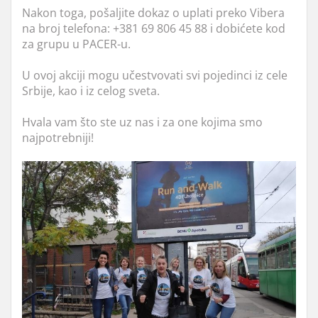
Nakon toga, pošaljite dokaz o uplati preko Vibera
na broj telefona: +381 69 806 45 88 i dobićete kod
za grupu u PACER-u.
U ovoj akciji mogu učestvovati svi pojedinci iz cele
Srbije, kao i iz celog sveta.
Hvala vam što ste uz nas i za one kojima smo
najpotrebniji!