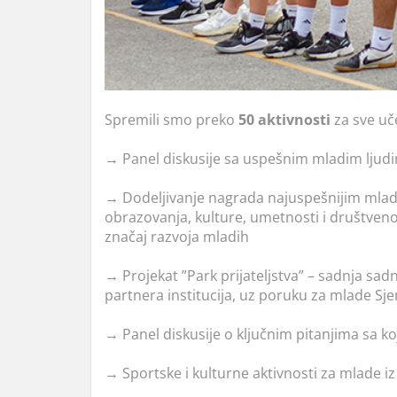
Spremili smo preko
50 aktivnosti
za sve uče
→ Panel diskusije sa uspešnim mladim ljudim
→ Dodeljivanje nagrada najuspešnijim mladi
obrazovanja, kulture, umetnosti i društveno
značaj razvoja mladih
→ Projekat ”Park prijateljstva” – sadnja s
partnera institucija, uz poruku za mlade Sje
→ Panel diskusije o ključnim pitanjima sa k
→ Sportske i kulturne aktivnosti za mlade iz 