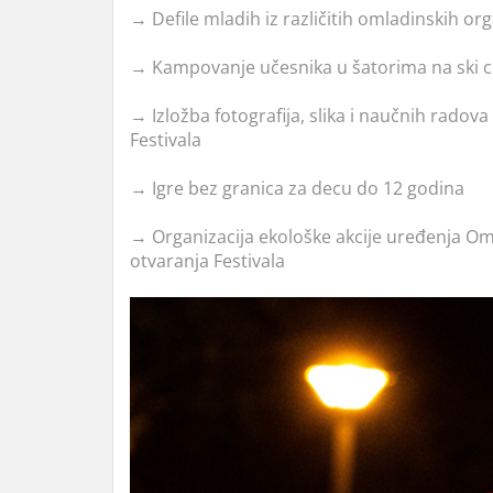
→ Defile mladih iz različitih omladinskih org
→ Kampovanje učesnika u šatorima na ski c
→ Izložba fotografija, slika i naučnih radova
Festivala
→ Igre bez granica za decu do 12 godina
→ Organizacija ekološke akcije uređenja O
otvaranja Festivala