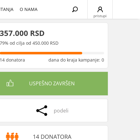
Search
ITANJA
O NAMA
for:
pristupi
357.000 RSD
79% od cilja od 450.000 RSD
14 donatora
dana do kraja kampanje: 0
USPEŠNO ZAVRŠEN
podeli
14 DONATORA