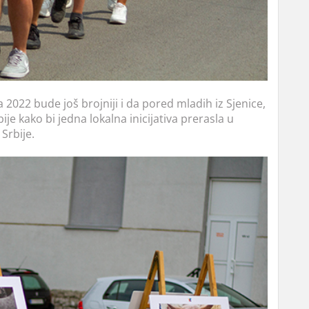
 2022 bude još brojniji i da pored mladih iz Sjenice,
ije kako bi jedna lokalna inicijativa prerasla u
 Srbije.