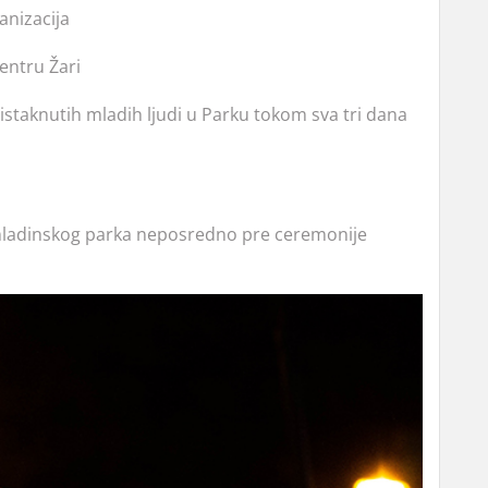
anizacija
entru Žari
 istaknutih mladih ljudi u Parku tokom sva tri dana
mladinskog parka neposredno pre ceremonije