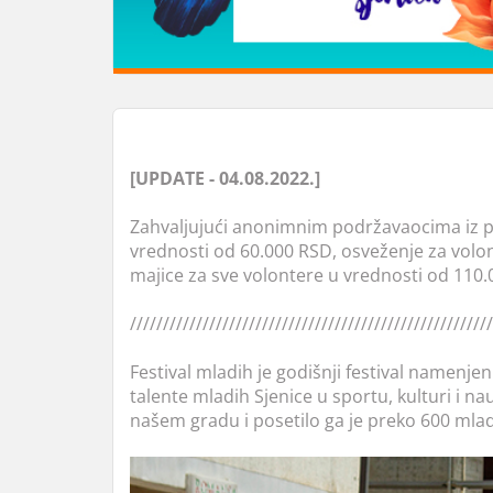
[UPDATE - 04.08.2022.]
Zahvaljujući anonimnim podržavaocima iz p
vrednosti od 60.000 RSD, osveženje za volon
majice za sve volontere u vrednosti od 110.
///////////////////////////////////////////////////////
Festival mladih je godišnji festival namenje
talente mladih Sjenice u sportu, kulturi i n
našem gradu i posetilo ga je preko 600 mladih