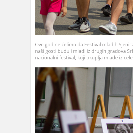
Ove godine želimo da Festival mladih Sjenica
naši gosti budu i mladi iz drugih gradova Srb
nacionalni festival, koji okuplja mlade iz cele