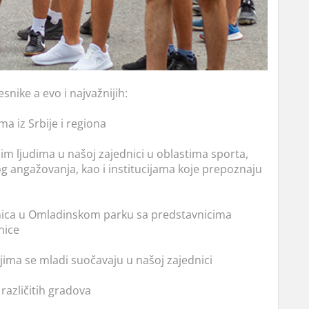
snike a evo i najvažnijih:
a iz Srbije i regiona
m ljudima u našoj zajednici u oblastima sporta,
g angažovanja, kao i institucijama koje prepoznaju
adnica u Omladinskom parku sa predstavnicima
nice
ojima se mladi suočavaju u našoj zajednici
različitih gradova