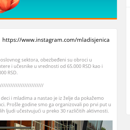
https://www.instagram.com/mladisjenica
oslovnog sektora, obezbeđeni su obroci u
tere i učesnike u vrednosti od 65.000 RSD kao i
000 RSD.
/////////////////////////
n deci i mladima a nastao je iz želje da pokažemo
auci. Prošle godine smo ga organizovali po prvi put u
 ljudi učestvujući u preko 30 različitih aktivnosti.