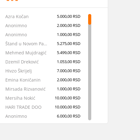
Azra Kočan
5.000,00 RSD
Anonimno
2.000,00 RSD
Anonimno
1.000,00 RSD
Štand u Novom Pazaru
5.275,00 RSD
Mehmed Mujdragić
5.499,00 RSD
Dzemil Dreković
1.053,00 RSD
Hivzo Škrijelj
7.000,00 RSD
Emina Koničanin
2.000,00 RSD
Mirsada Rizvanović
1.000,00 RSD
Mersiha Nokić
10.000,00 RSD
HARI TRADE DOO
10.000,00 RSD
Anonimno
6.000,00 RSD
Sabrina Latović
3.500,00 RSD
Amina Karišik
59.000,00 RSD