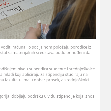
oditi računa i o socijalnom položaju porodice iz
statka materijalnih sredstava budu prinuđeni da
dišnjem nivou stipendira studente i srednjoškolce.
 mladi koji apliciraju za stipendiju studiraju na
na fakultetu imaju dobar prosek, a srednjoškolci
rija, dobijaju podršku u vidu stipendije koja iznosi