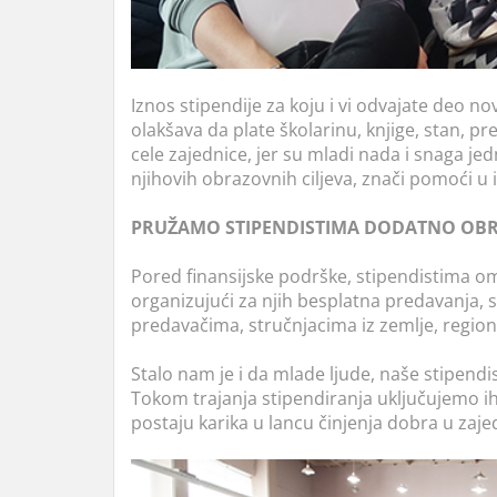
Iznos stipendije za koju i vi odvajate deo n
olakšava da plate školarinu, knjige, stan, pr
cele zajednice, jer su mladi nada i snaga 
njihovih obrazovnih ciljeva, znači pomoći u 
PRUŽAMO STIPENDISTIMA DODATNO OBR
Pored finansijske podrške, stipendistima 
organizujući za njih besplatna predavanja, s
predavačima, stručnjacima iz zemlje, regiona
Stalo nam je i da mlade ljude, naše stipendi
Tokom trajanja stipendiranja uključujemo ih
postaju karika u lancu činjenja dobra u zajed