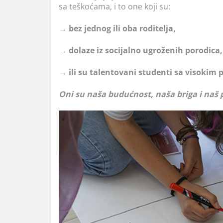
sa teškoćama, i to one koji su:
→ bez jednog ili oba roditelja,
→ dolaze iz socijalno ugroženih porodica,
→ ili su talentovani studenti sa visokim
Oni su naša budućnost, naša briga i naš 