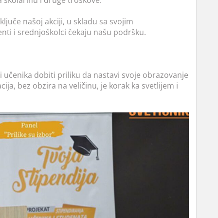
juče našoj akciji, u skladu sa svojim
ti i srednjoškolci čekaju našu podršku.
 učenika dobiti priliku da nastavi svoje obrazovanje
ija, bez obzira na veličinu, je korak ka svetlijem i