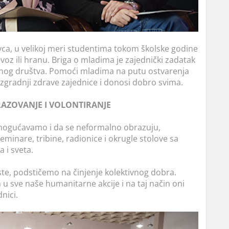
ovca, u velikoj meri studentima tokom školske godine
evoz ili hranu. Briga o mladima je zajednički zadatak
jednog društva. Pomoći mladima na putu ostvarenja
izgradnji zdrave zajednice i donosi dobro svima.
AZOVANJE I VOLONTIRANJE
omogućavamo i da se neformalno obrazuju,
eminare, tribine, radionice i okrugle stolove sa
 i sveta.
ste, podstičemo na činjenje kolektivnog dobra.
 u sve naše humanitarne akcije i na taj način oni
nici.