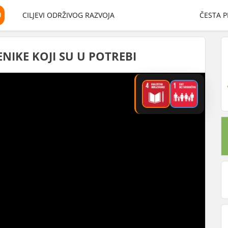
U
CILJEVI ODRŽIVOG RAZVOJA
ČESTA P
ENIKE KOJI SU U POTREBI