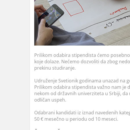
Prilikom odabira stipendista ćemo posebno v
koje dolaze. Nećemo dozvoliti da zbog nedo
prekinu studiranje.
Udruženje Svetionik godinama unazad na go
Prilikom odabira stipendista važno nam je da
nekom od državnih univerziteta u Srbiji, da 
odličan uspeh.
Odabrani kandidati iz iznad navedenih katego
50 € mesečno u periodu od 10 meseci.