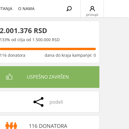
Search
ITANJA
O NAMA
for:
pristupi
2.001.376 RSD
133% od cilja od 1.500.000 RSD
116 donatora
dana do kraja kampanje: 0
USPEŠNO ZAVRŠEN
podeli
116 DONATORA