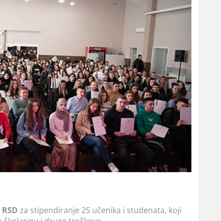
0 RSD
za stipendiranje 25 učenika i studenata, koji
 školarinu i druge troškove.