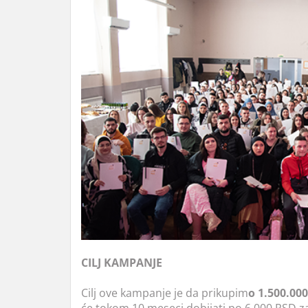
CILJ KAMPANJE
Cilj ove kampanje je da prikupim
o 1.500.00
će tokom 10 meseci dobijati po 6.000 RSD za