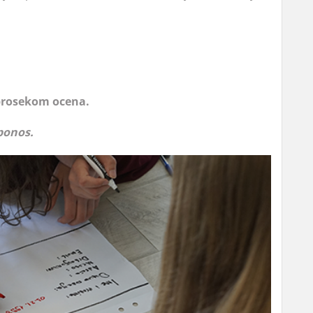
 prosekom ocena.
ponos.