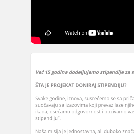
Već 15 godina dodeljujemo stipendije za s
ŠTA JE PROJEKAT DONIRAJ STIPENDIJU?
Svake godine, iznova, susrećemo se sa pričam
suočavaju sa izazovima koji prevazilaze nj
ikada, osećamo odgovornost i pozivamo vas 
stipendiju”.
Naša misija je jednostavna, ali duboko znača