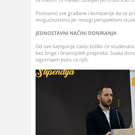
Pozivamo sve građane i kompanije da se prikl
mogućnostima jer mnogi perspektivni studen
JEDNOSTAVNI NAČINI DONIRANJA
Od ove kampanje zavisi koliko će studenata i
bez brige i finansijskih prepreka. Svaka donac
sigurnijem putu za njih.