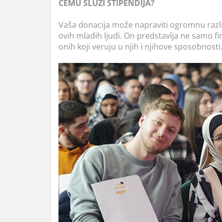
ČEMU SLUŽI STIPENDIJA?
Vaša donacija može napraviti ogromnu razli
ovih mladih ljudi. On predstavlja ne samo f
onih koji veruju u njih i njihove sposobnosti