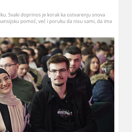
ku. Svaki doprinos je korak ka ostvarenju snova
inansijsku pomoć, već i poruku da nisu sami, da ima
.