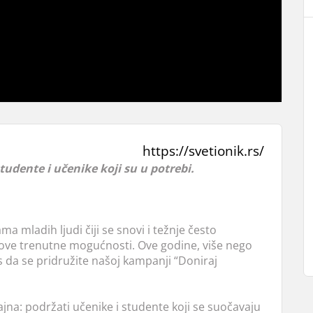
https://svetionik.rs/
tudente i učenike koji su u potrebi.
a mladih ljudi čiji se snovi i težnje često
ihove trenutne mogućnosti. Ove godine, više nego
da se pridružite našoj kampanji “Doniraj
jna: podržati učenike i studente koji se suočavaju