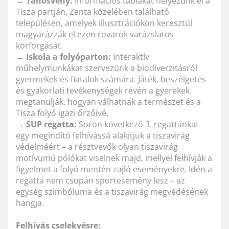
→
Tanösvény:
Információs táblákat helyezünk el a
Tisza partján, Zenta közelében található
településen, amelyek illusztrációkon keresztül
magyarázzák el ezen rovarok varázslatos
körforgását.
→
Iskola a folyóparton:
Interaktív
műhelymunkákat szervezünk a biodiverzitásról
gyermekek és fiatalok számára. Játék, beszélgetés
és gyakorlati tevékenységek révén a gyerekek
megtanulják, hogyan válhatnak a természet és a
Tisza folyó igazi őrzőivé.
→
SUP regatta:
Soron következő 3. regattánkat
egy megindító felhívássá alakítjuk a tiszavirág
védelméért – a résztvevők olyan tiszavirág
motívumú pólókat viselnek majd, mellyel felhívják a
figyelmet a folyó mentén zajló eseményekre. Idén a
regatta nem csupán sportesemény lesz – az
egység szimbóluma és a tiszavirág megvédésének
hangja.
Felhívás cselekvésre: