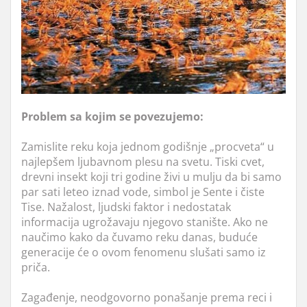
Problem sa kojim se povezujemo:
Zamislite reku koja jednom godišnje „procveta“ u
najlepšem ljubavnom plesu na svetu. Tiski cvet,
drevni insekt koji tri godine živi u mulju da bi samo
par sati leteo iznad vode, simbol je Sente i čiste
Tise. Nažalost, ljudski faktor i nedostatak
informacija ugrožavaju njegovo stanište. Ako ne
naučimo kako da čuvamo reku danas, buduće
generacije će o ovom fenomenu slušati samo iz
priča.
Zagađenje, neodgovorno ponašanje prema reci i