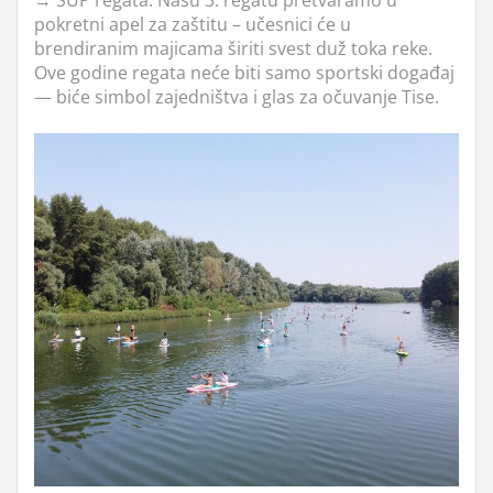
pokretni apel za zaštitu – učesnici će u
brendiranim majicama širiti svest duž toka reke.
Ove godine regata neće biti samo sportski događaj
— biće simbol zajedništva i glas za očuvanje Tise.