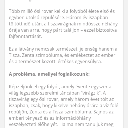
Több millió ősi rovar kel ki a folyóból élete első és
egyben utolsó repülésére. Három év iszapban
töltött idő után, a tiszavirágnak mindössze néhány
órája van arra, hogy párt találjon – ezzel biztosítva
fajfenntartását.
Ez a látvány nemcsak természeti jelenség hanem a
Tisza, Zenta szimbóluma, és emlékeztet az ember
és a természet közötti értékes egyensúlyra.
A probléma, amellyel foglalkozunk:
Képzeljünk el egy folyót, amely évente egyszer a
világ legszebb szerelmi táncában "virágzik". A
tiszavirág egy ősi rovar, amely három évet tölt az
iszapban, csak, hogy kikelve néhány órára a víz fölé
repüljön, Zenta és a Tisza szimbóluma. Sajnos az
emberi tényező és az információhiány
veszélyezteti élőhelyét. Ha ma nem tanuljuk meg,