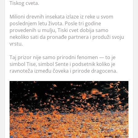
Tiskog cveta.
Milioni drevnih insekata izlaze iz reke u svom
poslednjem letu života. Posle tri godine
provedenih u mulju, Tiski cvet dobija samo
nekoliko sati da pronađe partnera i produži svoju
vrstu.
Taj prizor nije samo prirodni fenomen — to je
simbol Tise, simbol Sente i podsetnik koliko je
ravnoteža između čoveka i prirode dragocena.