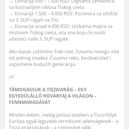
→ Donacija 500 – 1.500 RSD: Digitalna zahvalnica
sa ilustracijom ciklusa Tiskog cveta.
→ Donacija 1.500 – 4.000 RSD: Pozivnica za učešće
na 3. SUP regati na Tisi
→ Donacija iznad 4.000 RSD: Unikatna majica sa
motivom Tiskog cveta, ista ona koju će nositi
učesnici naše 3. SUP regate.
Ako danas zaštitimo Tiski cvet, čuvamo mnogo više
od jednog insekta. Čuvamo reku, biodiverzitet i
uspomene budućih generacija.
///
TÁMOGASSUK A TISZAVIRÁG – EGY
EGYEDÜLÁLLÓ ROVARFAJ A VILÁGON –
FENNMARADÁSÁT
Minden évben, meleg júniusi estéken a Tisza folyó
Európa egyik legszebb természeti jelenségének – a
Tisza virágzásának – a színterévé válik.