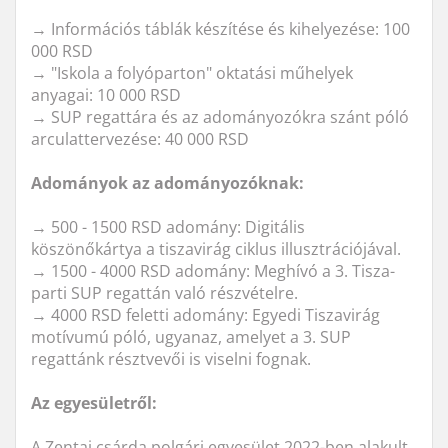
→ Információs táblák készítése és kihelyezése: 100
000 RSD
→ "Iskola a folyóparton" oktatási műhelyek
anyagai: 10 000 RSD
→ SUP regattára és az adományozókra szánt póló
arculattervezése: 40 000 RSD
Adományok az adományozóknak:
→ 500 - 1500 RSD adomány: Digitális
köszönőkártya a tiszavirág ciklus illusztrációjával.
→ 1500 - 4000 RSD adomány: Meghívó a 3. Tisza-
parti SUP regattán való részvételre.
→ 4000 RSD feletti adomány: Egyedi Tiszavirág
motívumú póló, ugyanaz, amelyet a 3. SUP
regattánk résztvevői is viselni fognak.
Az egyesületről:
A Zentai csárda polgári egyesület 2022-ben alakult