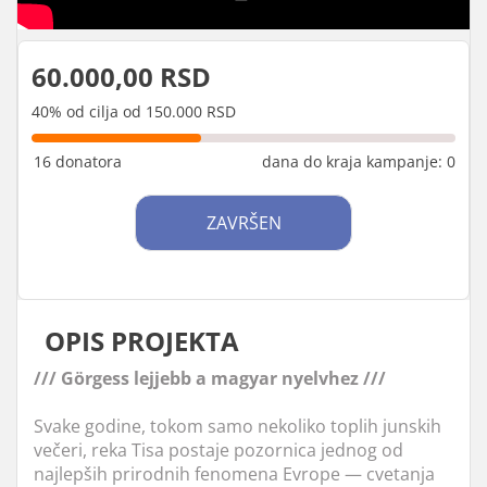
60.000,00 RSD
40% od cilja od 150.000 RSD
16 donatora
dana do kraja kampanje: 0
ZAVRŠEN
OPIS PROJEKTA
///
Görgess lejjebb a magyar nyelvhez ///
Svake godine, tokom samo nekoliko toplih junskih
večeri, reka Tisa postaje pozornica jednog od
najlepših prirodnih fenomena Evrope — cvetanja