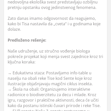
nedovoljna ekološka svest predstavljaju ozbiljnu
pretnju opstanku ovog jedinstvenog fenomena.
Zato danas imamo odgovornost da reagujemo,
kako bi Tisa nastavila da „cveta“ i u godinama koje
dolaze.
Predloženo rešenje:
Naše udruženje, uz stručno vođenje biologa
pokreće projekat koji menja svest zajednice kroz tri
ključna koraka:
→ Edukativna staza: Postavljamo info-table u
naselju na obali reke Tise kod Sente koje kroz
ilustracije objašnjavaju magični ciklus insekta.
→ Škola na obali: Organizujemo interaktivne
radionice o biodiverzitetu za decu i mlade. Kroz
igru, razgovor i praktične aktivnosti, deca će učiti
kako da postanu istinski čuvari prirode i reke Tise.
→ SUP regata: Našu 3. regatu pretvaramo u