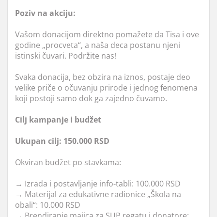
Poziv na akciju:
Vašom donacijom direktno pomažete da Tisa i ove
godine „procveta“, a naša deca postanu njeni
istinski čuvari. Podržite nas!
Svaka donacija, bez obzira na iznos, postaje deo
velike priče o očuvanju prirode i jednog fenomena
koji postoji samo dok ga zajedno čuvamo.
Cilj kampanje i budžet
Ukupan cilj: 150.000 RSD
Okviran budžet po stavkama:
→ Izrada i postavljanje info-tabli: 100.000 RSD
→ Materijal za edukativne radionice „Škola na
obali“: 10.000 RSD
→ Brendiranje majica za SUP regatu i donatore: