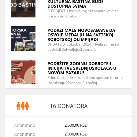
KULTURNA BAŠTINA BUDE
DOSTUPNA SVIMA
O PROJEKTU Iza svakog eksponata krije se
priča o umetniku,…
PODRŽI MALE NOVOSAĐANE DA
OSVOJE MEDALJU NA SVETSKOJ
ROBOTSKOJ OLIMPIJADI
UPDATE 31. oktobar 2024. Hvala svima na
podršci! Zahvaljujući vama,…
PODRŽITE GODINU DOBROTE I
INICIJATIVE SREDNJOŠKOLACA U
NOVOM PAZARU!
Pridružite se Srpskom filantropskom forumu i
Udruženju “Svetionik” u našoj…
16 DONATORA
Anonimno
2.500,00 RSD
Anonimno
2.000,00 RSD