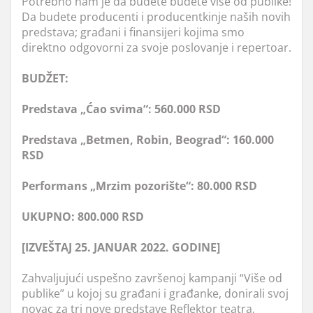
Potrebno nam je da budete budete više od publike!
Da budete producenti i producentkinje naših novih
predstava; građani i finansijeri kojima smo
direktno odgovorni za svoje poslovanje i repertoar.
BUDŽET:
Predstava „Ćao svima“: 560.000 RSD
Predstava „Betmen, Robin, Beograd“: 160.000
RSD
Performans „Mrzim pozorište“: 80.000 RSD
UKUPNO: 800.000 RSD
[IZVEŠTAJ 25. JANUAR 2022. GODINE]
Zahvaljujući uspešno završenoj kampanji “Više od
publike” u kojoj su građani i građanke, donirali svoj
novac za tri nove predstave Reflektor teatra,