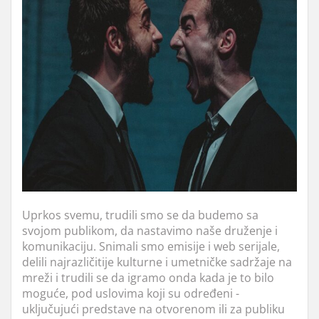
Uprkos svemu, trudili smo se da budemo sa
svojom publikom, da nastavimo naše druženje i
komunikaciju. Snimali smo emisije i web serijale,
delili najrazličitije kulturne i umetničke sadržaje na
mreži i trudili se da igramo onda kada je to bilo
moguće, pod uslovima koji su određeni -
uključujući predstave na otvorenom ili za publiku