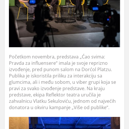
Početkom novembra, predstava „Ćao svima:
Pravda za influensere“ imala je svoje reprizno
izvođenje, pred punom salom na Dorćol Platzu.
Publika je iskoristila priliku za interakciju sa
glumcima, ali i među sobom, u viber grupi koja se
pravi za svako izvođenje predstave. Na kraju
predstave, ekipa Reflektor teatra uručila je
zahvalnicu Vlatku Sekuloviću, jednom od najvećih
donatora u okviru kampanje „Više od publike“.