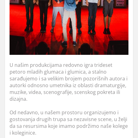
U našim produkcijama redovno igra trideset
petoro mladih glumaca i glumica, a stalno
sarađujemo i sa velikim brojem pozorišnih autora i
autorki odnosno umetnika iz oblasti dramaturgije,
muzike, videa, scenografije, scenskog pokreta ili
dizajna.
Od nedavno, u našem prostoru organizujemo i
gostovanja drugih trupa sa nezavisne scene, u želji
da sa resursima koje imamo podržimo naše kolege
i koleginice.