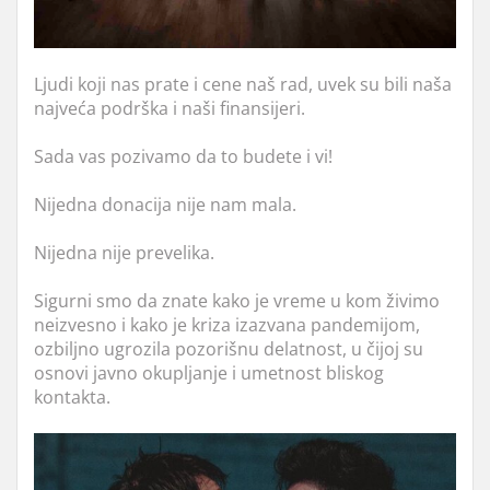
Ljudi koji nas prate i cene naš rad, uvek su bili naša
najveća podrška i naši finansijeri.
Sada vas pozivamo da to budete i vi!
Nijedna donacija nije nam mala.
Nijedna nije prevelika.
Sigurni smo da znate kako je vreme u kom živimo
neizvesno i kako je kriza izazvana pandemijom,
ozbiljno ugrozila pozorišnu delatnost, u čijoj su
osnovi javno okupljanje i umetnost bliskog
kontakta.