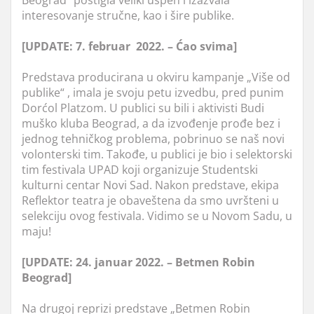
interesovanje stručne, kao i šire publike.
[UPDATE: 7. februar 2022. – Ćao svima]
Predstava producirana u okviru kampanje „Više od
publike“ , imala je svoju petu izvedbu, pred punim
Dorćol Platzom. U publici su bili i aktivisti Budi
muško kluba Beograd, a da izvođenje prođe bez i
jednog tehničkog problema, pobrinuo se naš novi
volonterski tim. Takođe, u publici je bio i selektorski
tim festivala UPAD koji organizuje Studentski
kulturni centar Novi Sad. Nakon predstave, ekipa
Reflektor teatra je obaveštena da smo uvršteni u
selekciju ovog festivala. Vidimo se u Novom Sadu, u
maju!
[UPDATE: 24. januar 2022. – Betmen Robin
Beograd]
Na drugoj reprizi predstave „Betmen Robin