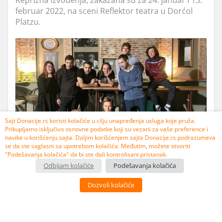
Reprizna izvođenja, zakazana su za 24. januar i 13.
februar 2022, na sceni Reflektor teatra u Dorćol
Platzu.
Sajt Donacije.rs koristi kolačiće u cilju unapređenja usluga koje pruža.
Prikupljamo isključivo osnovne podatke koji su vezani za vaše preference i
navike u korišćenju sajta. Daljim korišćenjem sajta Donacije.rs podrazumeva
se da ste saglasni sa upotrebom kolačića. Međutim, možete otvoriti
"Podešavanja kolačića" da bi ste dali kontrolisani pristanak.
Odbijam kolačiće
Podešavanja kolačića
Dozvoli kolačiće