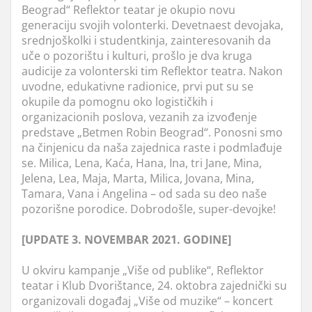
Beograd“ Reflektor teatar je okupio novu
generaciju svojih volonterki. Devetnaest devojaka,
srednjoškolki i studentkinja, zainteresovanih da
uče o pozorištu i kulturi, prošlo je dva kruga
audicije za volonterski tim Reflektor teatra. Nakon
uvodne, edukativne radionice, prvi put su se
okupile da pomognu oko logističkih i
organizacionih poslova, vezanih za izvođenje
predstave „Betmen Robin Beograd“. Ponosni smo
na činjenicu da naša zajednica raste i podmlađuje
se. Milica, Lena, Kaća, Hana, Ina, tri Jane, Mina,
Jelena, Lea, Maja, Marta, Milica, Jovana, Mina,
Tamara, Vana i Angelina – od sada su deo naše
pozorišne porodice. Dobrodošle, super-devojke!
[UPDATE 3. NOVEMBAR 2021. GODINE]
U okviru kampanje „Više od publike“, Reflektor
teatar i Klub Dvorištance, 24. oktobra zajednički su
organizovali događaj „Više od muzike“ – koncert