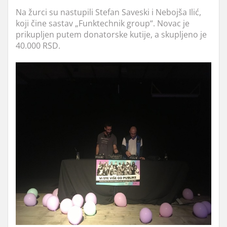
Na žurci su nastupili Stefan Saveski i Nebojša Ilić,
koji čine sastav „Funktechnik group“. Novac je
prikupljen putem donatorske kutije, a skupljeno je
40.000 RSD.