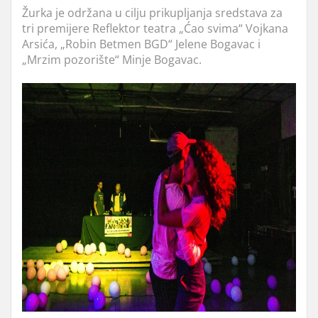
Žurka je održana u cilju prikupljanja sredstava za
tri premijere Reflektor teatra „Ćao svima“ Vojkana
Arsića, „Robin Betmen BGD“ Jelene Bogavac i
„Mrzim pozorište“ Minje Bogavac.