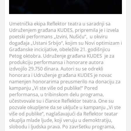
Umetnička ekipa Reflektor teatra u saradnji sa
Udruženjem građana KUDES, pripremila je i izvela
poetski performans „Izvini, Nušiću“, u okviru
događaja „Ustani Srbijo“, kojim su Novi optimizam i
Građanske incicijative, obeležile 21. godišnjicu
Petog oktobra. Udruženje građana KUDES je za
produkciju performansa i honorare autora
izdvojilo 29.750 dinara. Autori su se odrekli
honorara i Udruženje građana KUDES je novac
namenjen honorarima preusmerilo na donaciju za
kampanju „Vi ste više od publike!“ Pored
performansa, u tribinskom delu programa,
učestvovale su i članice Reflektor teatra. One su
pozvale okupljene da se uključe u kampanju „Vi ste
više od publike“, naglašavajući da Reflektor teatar
okuplja mlade ljude, koji veruju u demoktratiju,
slobodu i ljudska prava. Po završetku programa,