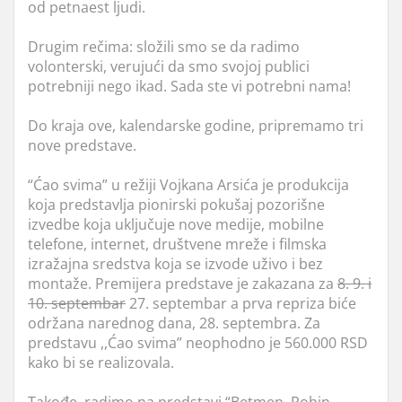
od petnaest ljudi.
Drugim rečima: složili smo se da radimo
volonterski, verujući da smo svojoj publici
potrebniji nego ikad. Sada ste vi potrebni nama!
Do kraja ove, kalendarske godine, pripremamo tri
nove predstave.
“Ćao svima” u režiji Vojkana Arsića je produkcija
koja predstavlja pionirski pokušaj pozorišne
izvedbe koja uključuje nove medije, mobilne
telefone, internet, društvene mreže i filmska
izražajna sredstva koja se izvode uživo i bez
montaže. Premijera predstave je zakazana za
8. 9. i
10. septembar
27. septembar a prva repriza biće
održana narednog dana, 28. septembra. Za
predstavu ,,Ćao svima” neophodno je 560.000 RSD
kako bi se realizovala.