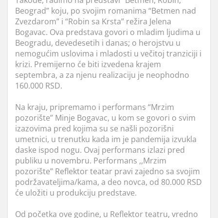
Takođe, radimo na predstavi “Betmen, Robin,
Beograd” koju, po svojim romanima “Betmen nad
Zvezdarom” i “Robin sa Krsta” režira Jelena
Bogavac. Ova predstava govori o mladim ljudima u
Beogradu, devedesetih i danas; o herojstvu u
nemogućim uslovima i mladosti u večitoj tranziciji i
krizi. Premijerno će biti izvedena krajem
septembra, a za njenu realizaciju je neophodno
160.000 RSD.
Na kraju, pripremamo i performans “Mrzim
pozorište” Minje Bogavac, u kom se govori o svim
izazovima pred kojima su se našli pozorišni
umetnici, u trenutku kada im je pandemija izvukla
daske ispod nogu. Ovaj performans izlazi pred
publiku u novembru. Performans ,,Mrzim
pozorište” Reflektor teatar pravi zajedno sa svojim
podržavateljima/kama, a deo novca, od 80.000 RSD
će uložiti u produkciju predstave.
Od početka ove godine, u Reflektor teatru, vredno