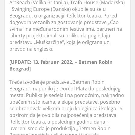
ArtReach (Velika Britanija), Trafo House (Mađarska)
i Swinging Europe (Danska) okupile su se u
Beogradu, u organizaciji Reflektor teatra. Pored
dogovora vezanih za gostovanje predstave „Ćao
svima“ na međunarodnim festivalima, partneri na
Liberty projektu imali su priliku da pogledaju
predstavu „Muškarčine“, koja je odigrana uz
prevod na engleski.
[UPDATE: 13. februar 2022. – Betmen Robin
Beograd]
Treće izvođenje predstave „Betmen Robin
Beograd“, napunilo je Dorćol Platz do poslednjeg
mesta. Publika je sedela i na pomoćnim, naknadno
ubačenim stolicama, a ekipa predstave, posebno
se obradovala velikom broju koleginica i kolega. S
obzirom da je ovo bila najposećenija predstava
Reflektor teatra, u poslednjih godinu dana –
uvereni smo da je produkcija „Betmen Robin
Beograd“ postigla veliki uspeh i izazvala