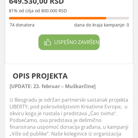
649.530,00 RSD
81% od cilja od 800.000 RSD
74 donatora
dana do kraja kampanje: 0
USPEŠNO ZAVRŠEN
OPIS PROJEKTA
[UPDATE: 23. februar – Muškarčine]
U Beogradu je održan partnerski sastanak projekta
LIBERTY, pod pokroviteljstvom Kreativne Evrope, u
okviru koga je nastala i predstava „Ćao svima“.
Podsećamo, ova predstava je delimično
finansirana uspomoć donacija građana, u kampanji
„Više od publike“. Naše koleginice iz organizacija