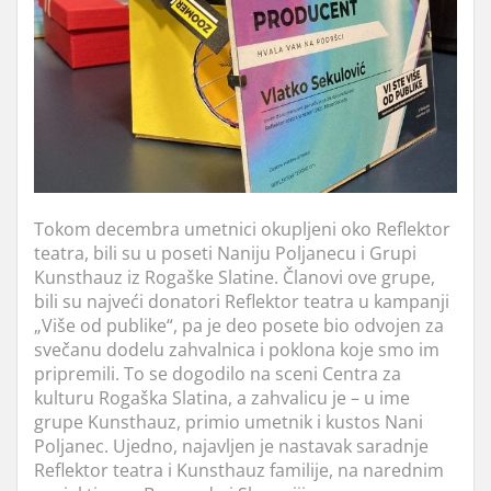
Tokom decembra umetnici okupljeni oko Reflektor
teatra, bili su u poseti Naniju Poljanecu i Grupi
Kunsthauz iz Rogaške Slatine. Članovi ove grupe,
bili su najveći donatori Reflektor teatra u kampanji
„Više od publike“, pa je deo posete bio odvojen za
svečanu dodelu zahvalnica i poklona koje smo im
pripremili. To se dogodilo na sceni Centra za
kulturu Rogaška Slatina, a zahvalicu je – u ime
grupe Kunsthauz, primio umetnik i kustos Nani
Poljanec. Ujedno, najavljen je nastavak saradnje
Reflektor teatra i Kunsthauz familije, na narednim