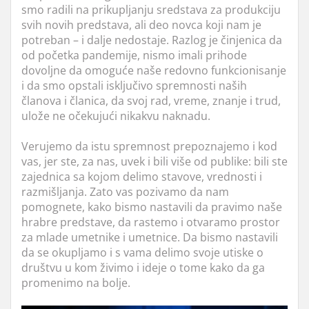
smo radili na prikupljanju sredstava za produkciju
svih novih predstava, ali deo novca koji nam je
potreban – i dalje nedostaje. Razlog je činjenica da
od početka pandemije, nismo imali prihode
dovoljne da omoguće naše redovno funkcionisanje
i da smo opstali isključivo spremnosti naših
članova i članica, da svoj rad, vreme, znanje i trud,
ulože ne očekujući nikakvu naknadu.
Verujemo da istu spremnost prepoznajemo i kod
vas, jer ste, za nas, uvek i bili više od publike: bili ste
zajednica sa kojom delimo stavove, vrednosti i
razmišljanja. Zato vas pozivamo da nam
pomognete, kako bismo nastavili da pravimo naše
hrabre predstave, da rastemo i otvaramo prostor
za mlade umetnike i umetnice. Da bismo nastavili
da se okupljamo i s vama delimo svoje utiske o
društvu u kom živimo i ideje o tome kako da ga
promenimo na bolje.