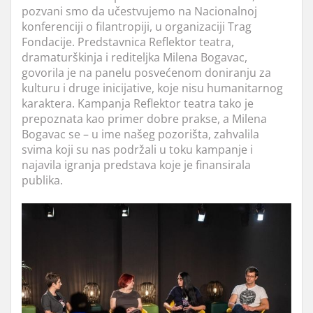
pozvani smo da učestvujemo na Nacionalnoj
konferenciji o filantropiji, u organizaciji Trag
Fondacije. Predstavnica Reflektor teatra,
dramaturškinja i rediteljka Milena Bogavac,
govorila je na panelu posvećenom doniranju za
kulturu i druge inicijative, koje nisu humanitarnog
karaktera. Kampanja Reflektor teatra tako je
prepoznata kao primer dobre prakse, a Milena
Bogavac se – u ime našeg pozorišta, zahvalila
svima koji su nas podržali u toku kampanje i
najavila igranja predstava koje je finansirala
publika.