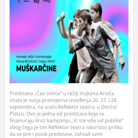
Predstava „Ćao svima“ u režiji Vojkana Arsića,
imala je svoja premijerna izvođenja 26. 27. i 28.
septembra, na sceni Reflektor teatra, u Dorćol
Platzu. Ovo je jedna od predstava koje se
finansiraju kroz kampanju „Vi ste više od publike“
zbog čega je tim Reflektor teatra iskoristio priliku
da se pre i posle predstave, zahvali svim