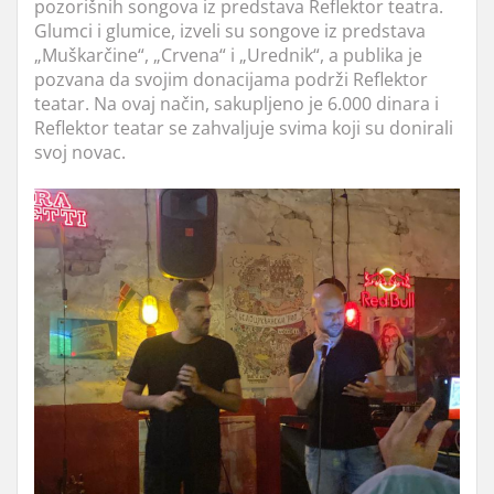
pozorišnih songova iz predstava Reflektor teatra.
Glumci i glumice, izveli su songove iz predstava
„Muškarčine“, „Crvena“ i „Urednik“, a publika je
pozvana da svojim donacijama podrži Reflektor
teatar. Na ovaj način, sakupljeno je 6.000 dinara i
Reflektor teatar se zahvaljuje svima koji su donirali
svoj novac.