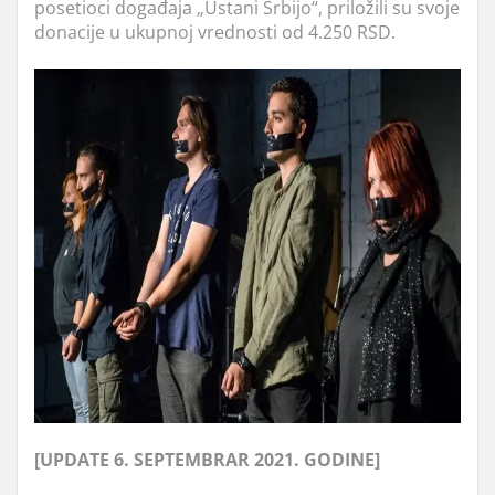
posetioci događaja „Ustani Srbijo“, priložili su svoje
donacije u ukupnoj vrednosti od 4.250 RSD.
[UPDATE 6. SEPTEMBRAR 2021. GODINE]