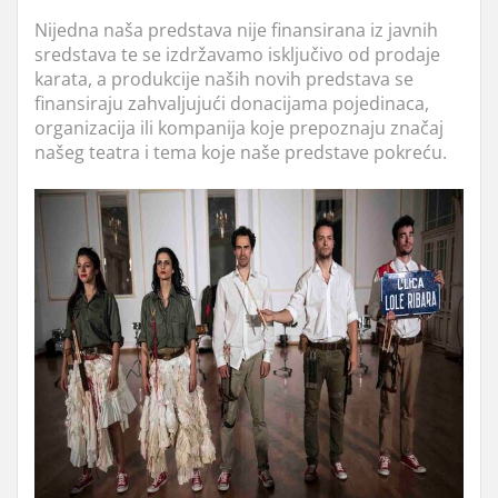
Nijedna naša predstava nije finansirana iz javnih
sredstava te se izdržavamo isključivo od prodaje
karata, a produkcije naših novih predstava se
finansiraju zahvaljujući donacijama pojedinaca,
organizacija ili kompanija koje prepoznaju značaj
našeg teatra i tema koje naše predstave pokreću.