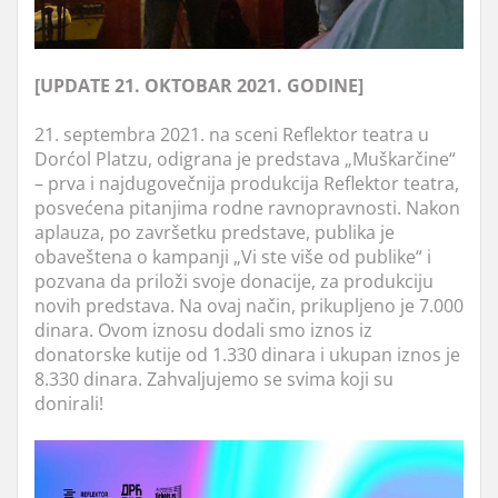
[UPDATE 21. OKTOBAR 2021. GODINE]
21. septembra 2021. na sceni Reflektor teatra u
Dorćol Platzu, odigrana je predstava „Muškarčine“
– prva i najdugovečnija produkcija Reflektor teatra,
posvećena pitanjima rodne ravnopravnosti. Nakon
aplauza, po završetku predstave, publika je
obaveštena o kampanji „Vi ste više od publike“ i
pozvana da priloži svoje donacije, za produkciju
novih predstava. Na ovaj način, prikupljeno je 7.000
dinara. Ovom iznosu dodali smo iznos iz
donatorske kutije od 1.330 dinara i ukupan iznos je
8.330 dinara. Zahvaljujemo se svima koji su
donirali!