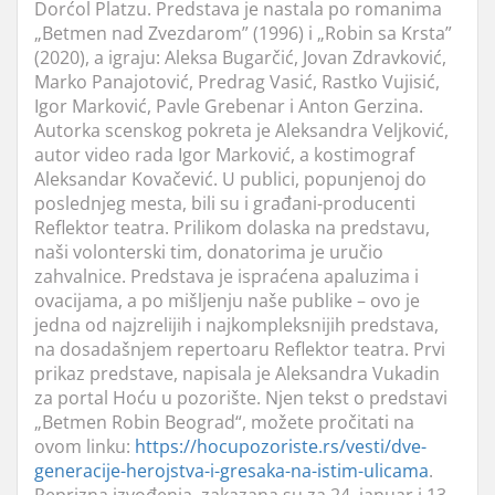
Dorćol Platzu. Predstava je nastala po romanima
„Betmen nad Zvezdarom” (1996) i „Robin sa Krsta”
(2020), a igraju: Aleksa Bugarčić, Jovan Zdravković,
Marko Panajotović, Predrag Vasić, Rastko Vujisić,
Igor Marković, Pavle Grebenar i Anton Gerzina.
Autorka scenskog pokreta je Aleksandra Veljković,
autor video rada Igor Marković, a kostimograf
Aleksandar Kovačević. U publici, popunjenoj do
poslednjeg mesta, bili su i građani-producenti
Reflektor teatra. Prilikom dolaska na predstavu,
naši volonterski tim, donatorima je uručio
zahvalnice. Predstava je ispraćena apaluzima i
ovacijama, a po mišljenju naše publike – ovo je
jedna od najzrelijih i najkompleksnijih predstava,
na dosadašnjem repertoaru Reflektor teatra. Prvi
prikaz predstave, napisala je Aleksandra Vukadin
za portal Hoću u pozorište. Njen tekst o predstavi
„Betmen Robin Beograd“, možete pročitati na
ovom linku:
https://hocupozoriste.rs/vesti/dve-
generacije-herojstva-i-gresaka-na-istim-ulicama
.