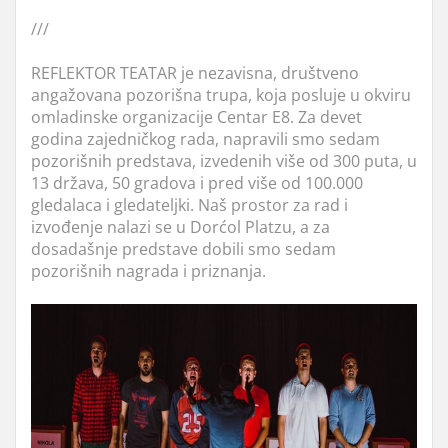
///
REFLEKTOR TEATAR je nezavisna, društveno
angažovana pozorišna trupa, koja posluje u okviru
omladinske organizacije Centar E8. Za devet
godina zajedničkog rada, napravili smo sedam
pozorišnih predstava, izvedenih više od 300 puta, u
13 država, 50 gradova i pred više od 100.000
gledalaca i gledateljki. Naš prostor za rad i
izvođenje nalazi se u Dorćol Platzu, a za
dosadašnje predstave dobili smo sedam
pozorišnih nagrada i priznanja.