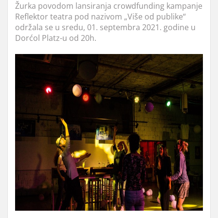
Žurka povodom lansiranja crowdfunding kampanje
Reflektor teatra pod nazivom „Više od publike“
održala se u sredu, 01. septembra 2021. godine u
Dorćol Platz-u od 20h.