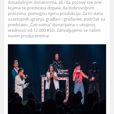
dosadašnjim donatorima, ali i da pozove sve one
kojima se predstava dopala, da dobrovoljnim
prilozima, pomognu njenu produkciju. Za tri dana
uzastopnih igranja, građani i građanke, podržali su
predstavu „Ćao svima“ donacijama u ukupnoj
vrednosti od 12.000 RSD. Zahvaljujemo se našim
novim producentima!