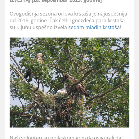
IZVEŠTAJ [28. septembar 2023. godine]
Ovogodišnja sezona orlova krstaša je najuspešnija
od 2016. godine. Čak četiri gnezdeća para krstaša
su u junu uspešno izvela
sedam mladih krstaša
!
Naši volonteri su obilaskom gnezda osigurali da