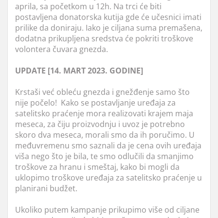
aprila, sa početkom u 12h. Na trci će biti
postavljena donatorska kutija gde će učesnici imati
prilike da doniraju. Iako je ciljana suma premašena,
dodatna prikupljena sredstva će pokriti troškove
volontera čuvara gnezda.
UPDATE [14. MART 2023. GODINE]
Krstaši već obleću gnezda i gnežđenje samo što
nije počelo! Kako se postavljanje uređaja za
satelitsko praćenje mora realizovati krajem maja
meseca, za čiju proizvodnju i uvoz je potrebno
skoro dva meseca, morali smo da ih poručimo. U
međuvremenu smo saznali da je cena ovih uređaja
viša nego što je bila, te smo odlučili da smanjimo
troškove za hranu i smeštaj, kako bi mogli da
uklopimo troškove uređaja za satelitsko praćenje u
planirani budžet.
Ukoliko putem kampanje prikupimo više od ciljane