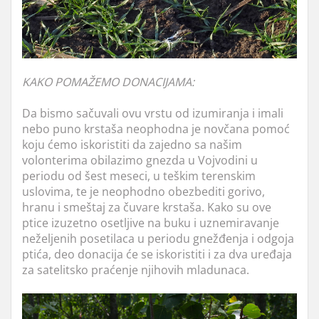
KAKO POMAŽEMO DONACIJAMA:
Da bismo sačuvali ovu vrstu od izumiranja i imali
nebo puno krstaša neophodna je novčana pomoć
koju ćemo iskoristiti da
zajedno sa našim
volonterima obilazimo gnezda u Vojvodini u
periodu od šest meseci, u teškim terenskim
uslovima, te je neophodno obezbediti gorivo,
hranu i smeštaj za čuvare krstaša. Kako su ove
ptice izuzetno osetljive na buku i uznemiravanje
neželjenih posetilaca u periodu gnežđenja i odgoja
ptića, deo donacija će se iskoristiti i za dva uređaja
za satelitsko praćenje njihovih mladunaca.