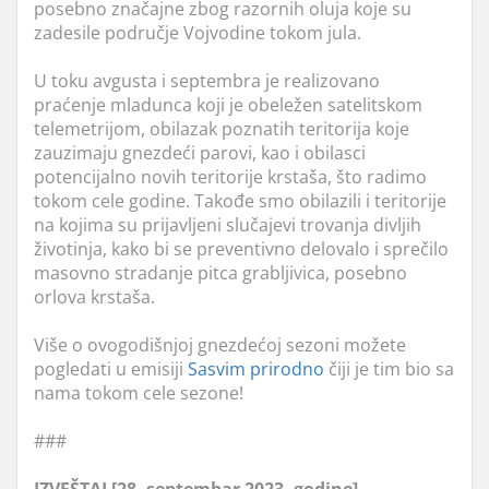
posebno značajne zbog razornih oluja koje su
zadesile područje Vojvodine tokom jula.
U toku avgusta i septembra je realizovano
praćenje mladunca koji je obeležen satelitskom
telemetrijom, obilazak poznatih teritorija koje
zauzimaju gnezdeći parovi, kao i obilasci
potencijalno novih teritorije krstaša, što radimo
tokom cele godine. Takođe smo obilazili i teritorije
na kojima su prijavljeni slučajevi trovanja divljih
životinja, kako bi se preventivno delovalo i sprečilo
masovno stradanje pitca grabljivica, posebno
orlova krstaša.
Više o ovogodišnjoj gnezdećoj sezoni možete
pogledati u emisiji
Sasvim prirodno
čiji je tim bio sa
nama tokom cele sezone!
###