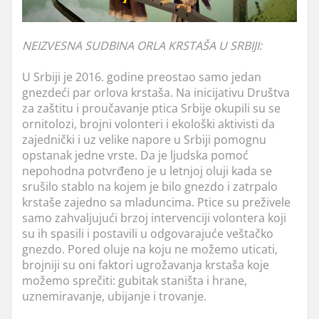
NEIZVESNA SUDBINA ORLA KRSTAŠA U SRBIJI:
U Srbiji je 2016. godine preostao samo jedan
gnezdeći par orlova krstaša. Na inicijativu Društva
za zaštitu i proučavanje ptica Srbije okupili su se
ornitolozi, brojni volonteri i ekološki aktivisti da
zajednički i uz velike napore u Srbiji pomognu
opstanak jedne vrste.
Da je ljudska pomoć
nepohodna potvrđeno je u letnjoj oluji kada se
srušilo stablo na kojem je bilo gnezdo i zatrpalo
krstaše zajedno sa mladuncima. Ptice su preživele
samo zahvaljujući brzoj intervenciji volontera koji
su ih spasili i postavili u odgovarajuće veštačko
gnezdo. Pored oluje na koju ne možemo uticati,
brojniji su oni faktori ugrožavanja krstaša koje
možemo sprečiti: gubitak staništa i hrane,
uznemiravanje, ubijanje i trovanje.