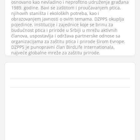
osnovano kao nevladino i neprofitno udruženje građana
1989. godine. Bavi se zaštitom i proučavanjem ptica,
njihovih staništa i ekoloških potreba, kao i
obrazovanjem javnosti o ovim temama. DZPPS okuplja
pojedince, institucije i zajednice koje se brinu za
budućnost ptica i prirode u Srbiji u mrežu aktivnih
članova, uspostavlja i održava partnerske odnose sa
organizacijama za zaštitu ptica i prirode širom Evrope.
DZPPS je punopravni član BirdLife Internationala,
najveće globalne mreže za zaštitu prirode.