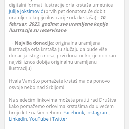
digitalni format ilustracije orla krstaša umetnice
Julije Joksimović
(prvih pet donatora će dobiti
uramljenu kopiju ilustracije orla krstaša) -
10.
februar. 2023. godine: sve uramljene kopije
ilustracije su rezervisane
→ Najviša donacija
: originalna uramljena
ilustracija orla krstaša (u slučaju da bude više
donacija istog iznosa, prvi donator koji je donirao
najviši iznos dobija originalnu uramljenu
ilustraciju)
Hvala Vam što pomažete krstašima da ponovo
osvoje nebo nad Srbijom!
Na sledećim linkovima možete pratiti rad Društva i
kako pomažemo orlovima krstašima da u većem
broju lete našim nebom:
Facebook
,
Instagram
,
LinkedIn
,
YouTube
i
Twitter