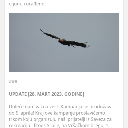
u junu i urađeno.
###
UPDATE [28. MART 2023. GODINE]
Doleće nam važna vest: Kampanja se produžava
do 5. aprila! Kraj ove kampanje proslavićemo
trkom koju organizuju naši prijatelji iz Saveza za
rekreaciju i fitnes Srbije, na Vršačkom bregu, 1.