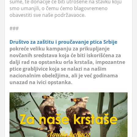
sume, te donacije će biti utrošene na stavku koju
smo umanjili, o čemu ćemo blagovremeno
obavestiti sve naše podržavaoce.
###
Društvo za zaštitu i proučavanje ptica Srbije
pokreće veliku kampanju za prikupljanje
novčanih sredstava koja će biti iskorišćena za
dalji rad na opstanku orla krstaša, impozantne
ptice grabljivice koja se nalazi na našim
nacionalnim obeležjima, ali je već godinama
unazad na ivici opstanka.