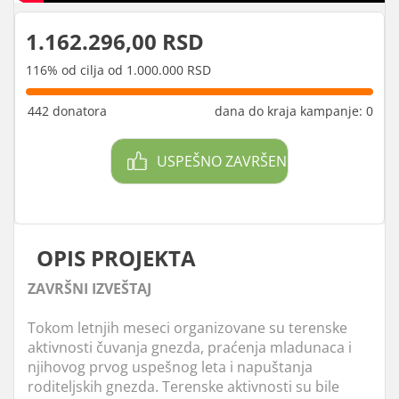
1.162.296,00 RSD
116% od cilja od 1.000.000 RSD
442 donatora
dana do kraja kampanje: 0
USPEŠNO ZAVRŠEN
OPIS PROJEKTA
ZAVRŠNI IZVEŠTAJ
Tokom letnjih meseci organizovane su terenske
aktivnosti čuvanja gnezda, praćenja mladunaca i
njihovog prvog uspešnog leta i napuštanja
roditeljskih gnezda. Terenske aktivnosti su bile