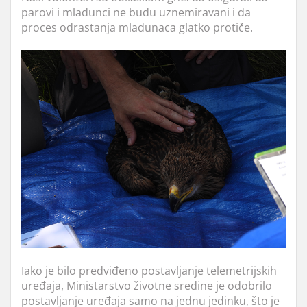
parovi i mladunci ne budu uznemiravani i da
proces odrastanja mladunaca glatko protiče.
Iako je bilo predviđeno postavljanje telemetrijskih
uređaja, Ministarstvo životne sredine je odobrilo
postavljanje uređaja samo na jednu jedinku, što je