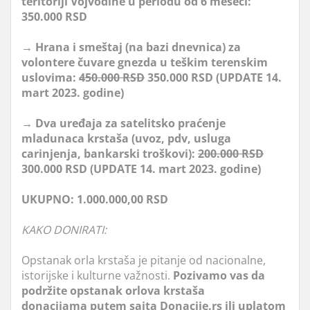
teritoriji Vojvodine u periodu od 6 meseci:
350.000 RSD
→ Hrana i smeštaj (na bazi dnevnica) za
volontere čuvare gnezda u teškim terenskim
uslovima:
450.000 RSD
350.000 RSD (UPDATE 14.
mart 2023. godine)
→ Dva uređaja za satelitsko praćenje
mladunaca krstaša (uvoz, pdv, usluga
carinjenja, bankarski troškovi):
200.000 RSD
300.000 RSD (UPDATE 14. mart 2023. godine)
UKUPNO: 1.000.000,00 RSD
KAKO DONIRATI:
Opstanak orla krstaša je pitanje od nacionalne,
istorijske i kulturne važnosti.
Pozivamo vas da
podržite opstanak orlova krstaša
donacijama
putem sajta Donacije.rs ili uplatom