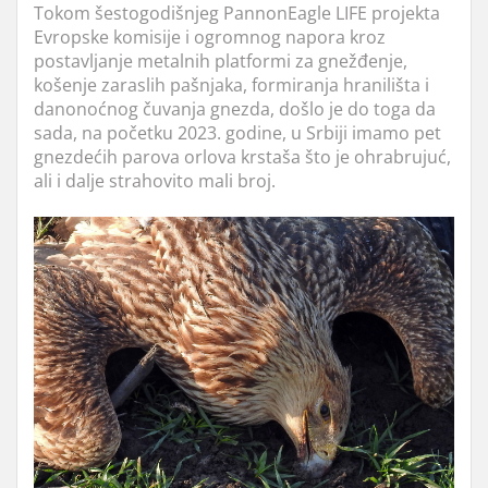
Tokom šestogodišnjeg PannonEagle LIFE projekta
Evropske komisije i ogromnog napora kroz
postavljanje metalnih platformi za gnežđenje,
košenje zaraslih pašnjaka, formiranja hranilišta i
danonoćnog čuvanja gnezda, došlo je do toga da
sada, na početku 2023. godine, u Srbiji imamo pet
gnezdećih parova orlova krstaša što je ohrabrujuć,
ali i dalje strahovito mali broj.