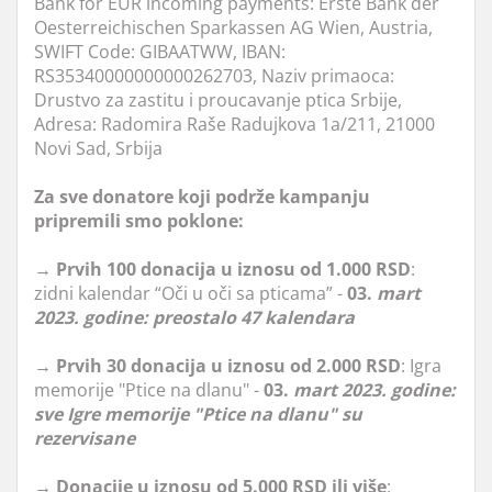
Bank for EUR incoming payments: Erste Bank der
Oesterreichischen Sparkassen AG Wien, Austria,
SWIFT Code: GIBAATWW, IBAN:
RS35340000000000262703, Naziv primaoca:
Drustvo za zastitu i proucavanje ptica Srbije,
Adresa: Radomira Raše Radujkova 1a/211, 21000
Novi Sad, Srbija
Za sve donatore koji podrže kampanju
pripremili smo poklone:
→ Prvih 100 donacija
u iznosu od 1.000 RSD
:
zidni kalendar “Oči u oči sa pticama” -
03.
mart
2023. godine: preostalo 47 kalendara
→ Prvih 30 donacija u iznosu od 2.000 RSD
: Igra
memorije "Ptice na dlanu" -
03.
mart
2023. godine:
sve Igre memorije "Ptice na dlanu" su
rezervisane
→ Donacije u iznosu od 5.000 RSD ili više
: