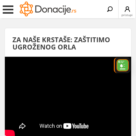
Search
for:
pristupi
ZA NAŠE KRSTAŠE: ZAŠTITIMO
UGROŽENOG ORLA