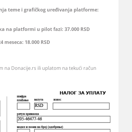
ja teme i grafičkog uređivanja platforme:
ka na platformi u pilot fazi: 37.000 RSD
24 meseca: 18.000 RSD
na Donacije.rs ili uplatom na tekući račun