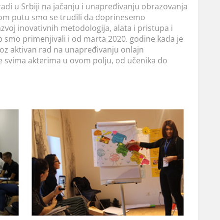
radi u Srbiji na jačanju i unapređivanju obrazovanja
tom putu smo se trudili da doprinesemo
voj inovativnih metodologija, alata i pristupa i
p smo primenjivali i od marta 2020. godine kada je
roz aktivan rad na unapređivanju onlajn
e svima akterima u ovom polju, od učenika do