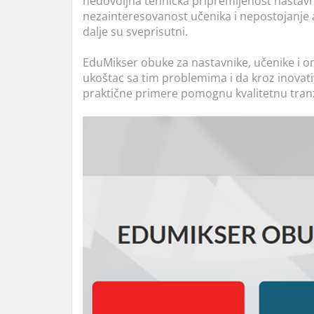
nedovoljna tehnička pripremljenost nastavni
nezainteresovanost učenika i nepostojanje 
dalje su sveprisutni.
EduMikser obuke za nastavnike, učenike i o
ukoštac sa tim problemima i da kroz inovativ
praktične primere pomognu kvalitetnu tranzi