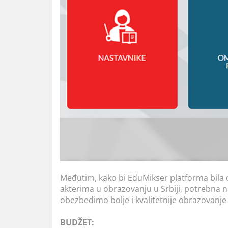
Međutim, kako bi EduMikser platforma bila
akterima u obrazovanju u Srbiji, potrebna n
obezbedimo bolje i kvalitetnije obrazovanje
BUDŽET: