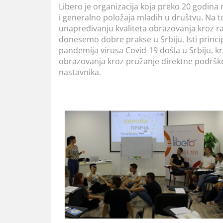
Libero je organizacija koja preko 20 godina 
i generalno položaja mladih u društvu. Na 
unapređivanju kvaliteta obrazovanja kroz raz
donesemo dobre prakse u Srbiju. Isti princi
pandemija virusa Covid-19 došla u Srbiju, k
obrazovanja kroz pružanje direktne podršk
nastavnika.