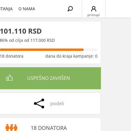
Search
ITANJA
O NAMA
for:
pristupi
101.110 RSD
86% od cilja od 117.000 RSD
18 donatora
dana do kraja kampanje: 0
USPEŠNO ZAVRŠEN
podeli
18 DONATORA