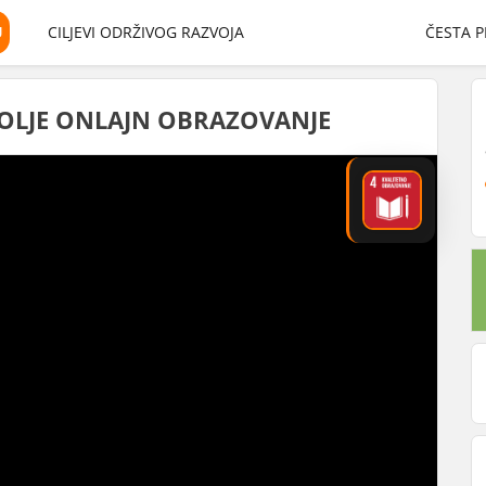
U
CILJEVI ODRŽIVOG RAZVOJA
ČESTA P
OLJE ONLAJN OBRAZOVANJE