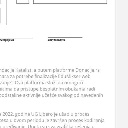
dacije Katalist, a putem platforme Donacije.rs
nara za potrebe finalizacije EduMikser web
vanje“. Ova platforma služi da omogući
nicima da pristupe besplatnim obukama radi
i podstakne aktivnije učešće svakog od navedenih
 2022. godine UG Libero je ušao u proces
ocesa u ovom periodu je završen proces kodiranja
ko uređivanje. Uneta su sva grafička rešenja u