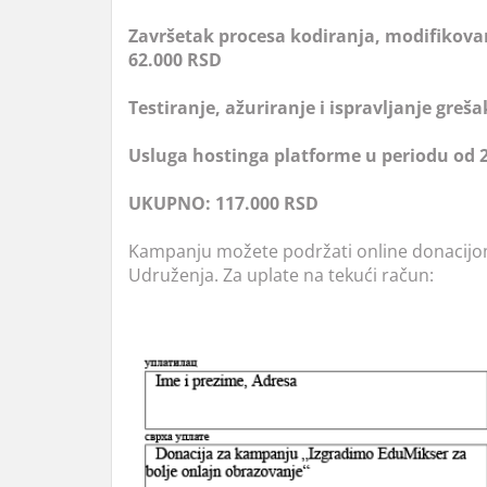
Završetak procesa kodiranja, modifikovan
62.000 RSD
Testiranje, ažuriranje i ispravljanje greša
Usluga hostinga platforme u periodu od 
UKUPNO: 117.000 RSD
Kampanju možete podržati online donacijom 
Udruženja. Za uplate na tekući račun: