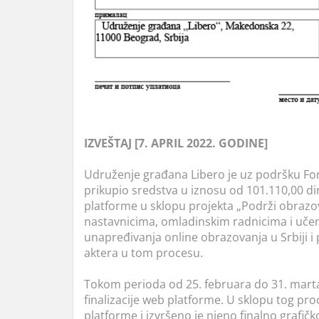
IZVEŠTAJ [7. APRIL 2022. GODINE]
Udruženje građana Libero je uz podršku Fon
prikupio sredstva u iznosu od 101.110,00 di
platforme u sklopu projekta „Podrži obrazo
nastavnicima, omladinskim radnicima i uče
unapređivanja online obrazovanja u Srbiji 
aktera u tom procesu.
Tokom perioda od 25. februara do 31. marta
finalizacije web platforme. U sklopu tog pr
platforme i izvršeno je njeno finalno grafič