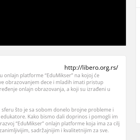
http://libero.org.rs/
u onlajn platforme “EduMikser” na kojoj će
 bave obrazovanjem dece i mladih imati pristup
đenje onlajn obrazovanja, a koji su izrađeni u
n sferu što je sa sobom donelo brojne probleme i
e edukatore. Kako bismo dali doprinos i pomogli im
razvoj “EduMikser” onlajn platforme koja ima za cilj
animljivijim, sadržajnijim i kvalitetnijim za sve.