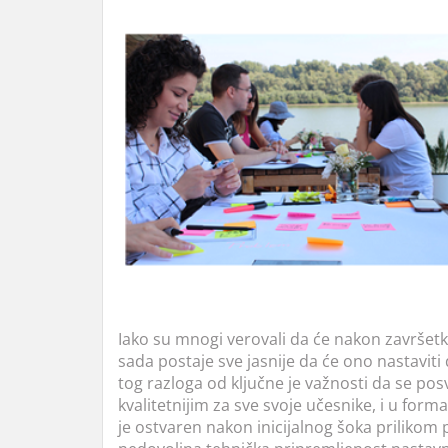
Iako su mnogi verovali da će nakon završetk
sada postaje sve jasnije da će ono nastaviti d
tog razloga od ključne je važnosti da se pos
kvalitetnijim za sve svoje učesnike, i u fo
je ostvaren nakon inicijalnog šoka prilikom 