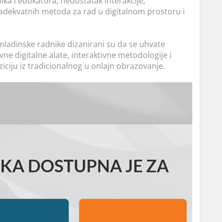
ka i edukatora, nedostatak interakcije,
adekvatnih metoda za rad u digitalnom prostoru i
mladinske radnike dizanirani su da se uhvate
ne digitalne alate, interaktivne metodologije i
ciju iz tradicionalnog u onlajn obrazovanje.