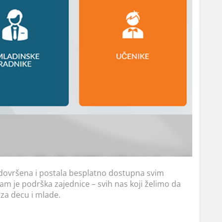
 dovršena i postala besplatno dostupna svim
am je podrška zajednice – svih nas koji želimo da
 za decu i mlade.