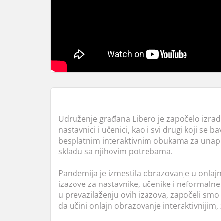
Udruženje građana Libero je započelo izrad
nastavnici i učenici, kao i svi drugi koji se
besplatnim interaktivnim obukama za unapre
skladu sa njihovim potrebama.
Pandemija je izmestila obrazovanje u onlaj
izazove za nastavnike, učenike i neformaln
u prevazilaženju ovih izazova, započeli smo 
da učini onlajn obrazovanje interaktivnijim, z