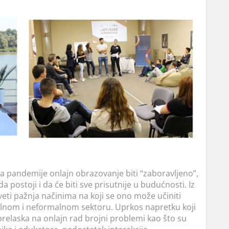
a pandemije onlajn obrazovanje biti “zaboravljeno”,
a postoji i da će biti sve prisutnije u budućnosti. Iz
veti pažnja načinima na koji se ono može učiniti
rmalnom i neformalnom sektoru. Uprkos napretku koji
prelaska na onlajn rad brojni problemi kao što su