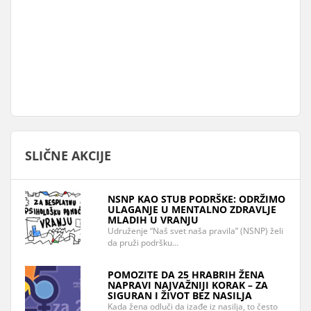
SLIČNE AKCIJE
NSNP KAO STUB PODRŠKE: ODRŽIMO
ULAGANJE U MENTALNO ZDRAVLJE
MLADIH U VRANJU
Udruženje “Naš svet naša pravila” (NSNP) želi
da pruži podršku…
POMOZITE DA 25 HRABRIH ŽENA
NAPRAVI NAJVAŽNIJI KORAK – ZA
SIGURAN I ŽIVOT BEZ NASILJA
Kada žena odluči da izađe iz nasilja, to često