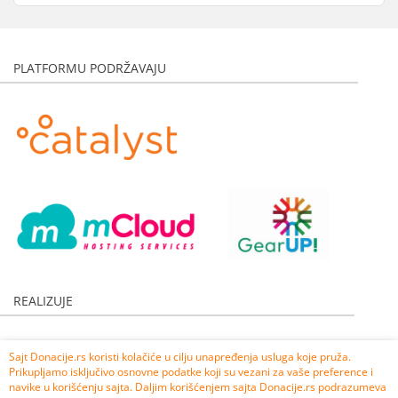
Sonja Vasic
5.000,00 RSD
Anonimno
1.000,00 RSD
PLATFORMU PODRŽAVAJU
Anonimno
2.000,00 RSD
Supermiš d.o.o.
10.000,00 RSD
Anonimno
2.000,00 RSD
Udruženje za političke nauke Srbije
20.000,00 RSD
Anonimno
1.000,00 RSD
Zbor Stepa
30.000,00 RSD
Jelena Stoiljković
1.000,00 RSD
Maša Živojinović
2.000,00 RSD
Anonimno
2.000,00 RSD
REALIZUJE
Lana Marić
1.000,00 RSD
Ljupka Mihajlovska
30.000,00 RSD
Sajt Donacije.rs koristi kolačiće u cilju unapređenja usluga koje pruža.
Anonimno
5.000,00 RSD
Prikupljamo isključivo osnovne podatke koji su vezani za vaše preference i
Anonimno
1.000,00 RSD
navike u korišćenju sajta. Daljim korišćenjem sajta Donacije.rs podrazumeva