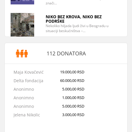
znači…
NIKO BEZ KROVA, NIKO BEZ
PODRŠKE
Nekoliko hiljada ljudi živi u Beogradu u
situaciji beskućništva –…
112 DONATORA
Maja Kovačević
19.000,00 RSD
Delta fondacija
60.000,00 RSD
Anonimno
5.000,00 RSD
Anonimno
1.000,00 RSD
Anonimno
5.000,00 RSD
Jelena Nikolic
3.000,00 RSD
Svetlana Zorbic
3.000,00 RSD
Sandra Perić
10.000,00 RSD