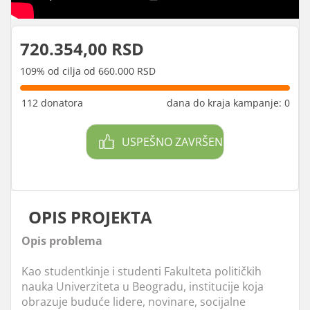
720.354,00 RSD
109% od cilja od 660.000 RSD
112 donatora
dana do kraja kampanje: 0
USPEŠNO ZAVRŠEN
OPIS PROJEKTA
Opis problema
Kao studentkinje i studenti Fakulteta političkih
nauka Univerziteta u Beogradu, institucije koja
obrazuje buduće lidere, novinare, socijalne