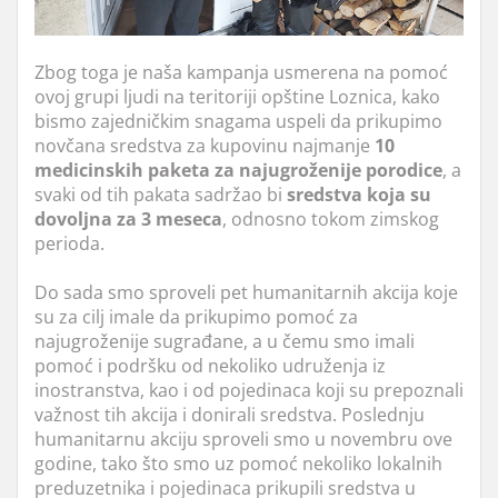
Zbog toga je naša kampanja usmerena na pomoć
ovoj grupi ljudi na teritoriji opštine Loznica, kako
bismo zajedničkim snagama uspeli da prikupimo
novčana sredstva za kupovinu najmanje
10
medicinskih paketa za najugroženije porodice
, a
svaki od tih pakata sadržao bi
sredstva koja su
dovoljna za 3 meseca
, odnosno tokom zimskog
perioda.
Do sada smo sproveli pet humanitarnih akcija koje
su za cilj imale da prikupimo pomoć za
najugroženije sugrađane, a u čemu smo imali
pomoć i podršku od nekoliko udruženja iz
inostranstva, kao i od pojedinaca koji su prepoznali
važnost tih akcija i donirali sredstva. Poslednju
humanitarnu akciju sproveli smo u novembru ove
godine, tako što smo uz pomoć nekoliko lokalnih
preduzetnika i pojedinaca prikupili sredstva u