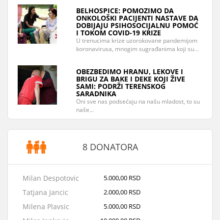
BELHOSPICE: POMOZIMO DA
ONKOLOŠKI PACIJENTI NASTAVE DA
DOBIJAJU PSIHOSOCIJALNU POMOĆ
I TOKOM COVID-19 KRIZE
U trenucima krize uzorokovane pandemijom
koronavirusa, mnogim sugrađanima koji su…
OBEZBEDIMO HRANU, LEKOVE I
BRIGU ZA BAKE I DEKE KOJI ŽIVE
SAMI: PODRŽI TERENSKOG
SARADNIKA
Oni sve nas podsećaju na našu mladost, to su
naše…
8 DONATORA
Milan Despotovic
5.000,00 RSD
Tatjana Jancic
2.000,00 RSD
Milena Plavsic
5.000,00 RSD