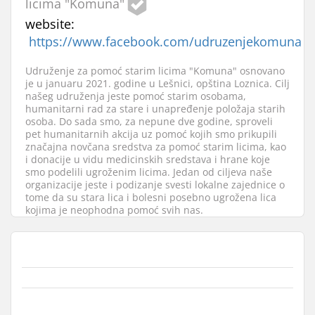
licima "Komuna"
website:
https://www.facebook.com/udruzenjekomuna
Udruženje za pomoć starim licima "Komuna" osnovano
je u januaru 2021. godine u Lešnici, opština Loznica. Cilj
našeg udruženja jeste pomoć starim osobama,
humanitarni rad za stare i unapređenje položaja starih
osoba. Do sada smo, za nepune dve godine, sproveli
pet humanitarnih akcija uz pomoć kojih smo prikupili
značajna novčana sredstva za pomoć starim licima, kao
i donacije u vidu medicinskih sredstava i hrane koje
smo podelili ugroženim licima. Jedan od ciljeva naše
organizacije jeste i podizanje svesti lokalne zajednice o
tome da su stara lica i bolesni posebno ugrožena lica
kojima je neophodna pomoć svih nas.