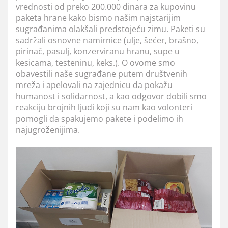
vrednosti od preko 200.000 dinara za kupovinu
paketa hrane kako bismo našim najstarijim
sugrađanima olakšali predstojeću zimu. Paketi su
sadržali osnovne namirnice (ulje, šećer, brašno,
pirinač, pasulj, konzerviranu hranu, supe u
kesicama, testeninu, keks.). O ovome smo
obavestili naše sugrađane putem društvenih
mreža i apelovali na zajednicu da pokažu
humanost i solidarnost, a kao odgovor dobili smo
reakciju brojnih ljudi koji su nam kao volonteri
pomogli da spakujemo pakete i podelimo ih
najugroženijima.