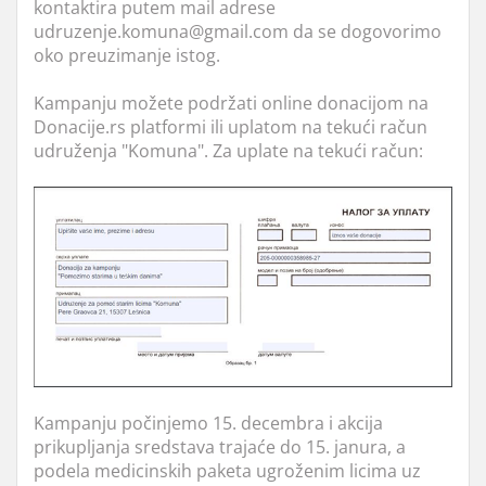
kontaktira putem mail adrese
udruzenje.komuna@gmail.com da se dogovorimo
oko preuzimanje istog.
Kampanju možete podržati online donacijom na
Donacije.rs platformi ili uplatom na tekući račun
udruženja "Komuna". Za uplate na tekući račun:
Kampanju počinjemo 15. decembra i akcija
prikupljanja sredstava trajaće do 15. janura, a
podela medicinskih paketa ugroženim licima uz