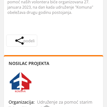
pomoć naših volontera biće organizovana 27.
januara 2023, na dan kada udruženje "Komuna"
obeležava drugu godinu postojanja.
podeli
NOSILAC PROJEKTA
Organizacija:
Udruženje za pomoć starim