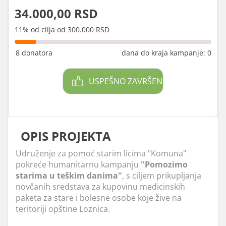
34.000,00 RSD
11% od cilja od 300.000 RSD
8 donatora
dana do kraja kampanje: 0
USPEŠNO ZAVRŠEN
OPIS PROJEKTA
Udruženje za pomoć starim licima "Komuna"
pokreće humanitarnu kampanju
"Pomozimo
starima u teškim danima"
, s ciljem prikupljanja
novčanih sredstava za kupovinu medicinskih
paketa za stare i bolesne osobe koje žive na
teritoriji opštine Loznica.