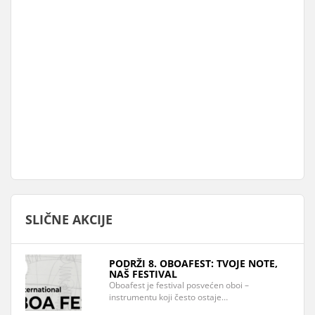
SLIČNE AKCIJE
PODRŽI 8. OBOAFEST: TVOJE NOTE,
NAŠ FESTIVAL
Oboafest je festival posvećen oboi –
instrumentu koji često ostaje…