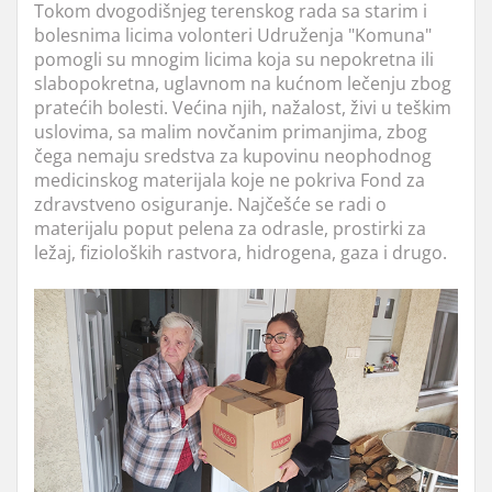
Tokom dvogodišnjeg terenskog rada sa starim i
bolesnima licima volonteri Udruženja "Komuna"
pomogli su mnogim licima koja su nepokretna ili
slabopokretna, uglavnom na kućnom lečenju zbog
pratećih bolesti. Većina njih, nažalost, živi u teškim
uslovima, sa malim novčanim primanjima, zbog
čega nemaju sredstva za kupovinu neophodnog
medicinskog materijala koje ne pokriva Fond za
zdravstveno osiguranje. Najčešće se radi o
materijalu poput pelena za odrasle, prostirki za
ležaj, fizioloških rastvora, hidrogena, gaza i drugo.