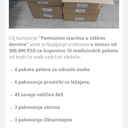
Cilj kampanje
"Pomozimo starima u teškim
danima"
jeste prikupljanje sredstava
u iznosu od
300.000 RSD za kupovinu 10 medicinskih paketa
,
od kojih će svaki sadržati sledeće:
→
4 paketa pelena za odrasle osobe
→ 6 pakovanja prostirki za ležajeve,
→ 45 zavoja veličine 8x5
→ 3 pakovanja ubrusa
→ 3 pakovanja Oktanisepta