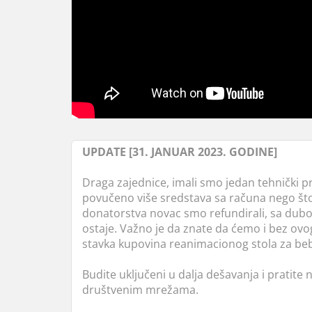
UPDATE [31. JANUAR 2023. GODINE]
Draga zajednice, imali smo jedan tehnički 
povučeno više sredstava sa računa nego što
donatorstva novac smo refundirali, sa du
ostaje. Važno je da znate da ćemo i bez ovog
stavka kupovina reanimacionog stola za be
Budite uključeni u dalja dešavanja i pratite
društvenim mrežama.