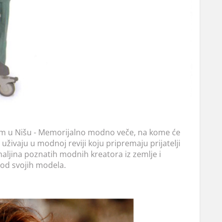
jem u Nišu - Memorijalno modno veče, na kome će
a uživaju u modnoj reviji koju pripremaju prijatelji
haljina poznatih modnih kreatora iz zemlje i
e od svojih modela.