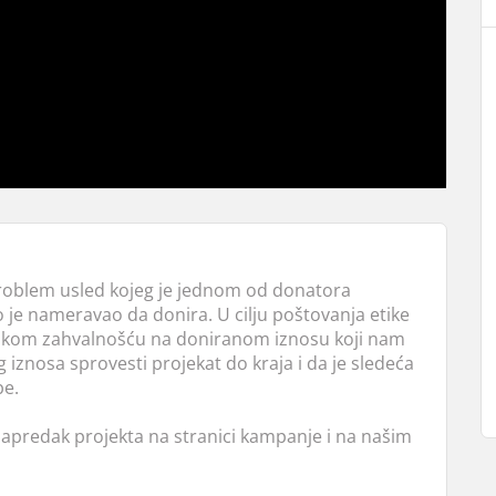
problem usled kojeg je jednom od donatora
 je nameravao da donira. U cilju poštovanja etike
bokom zahvalnošću na doniranom iznosu koji nam
 iznosa sprovesti projekat do kraja i da je sledeća
be.
 napredak projekta na stranici kampanje i na našim