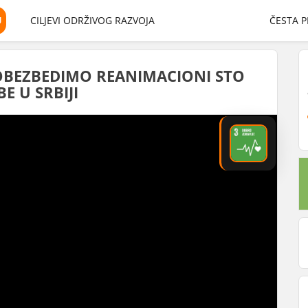
U
CILJEVI ODRŽIVOG RAZVOJA
ČESTA P
 OBEZBEDIMO REANIMACIONI STO
 U SRBIJI