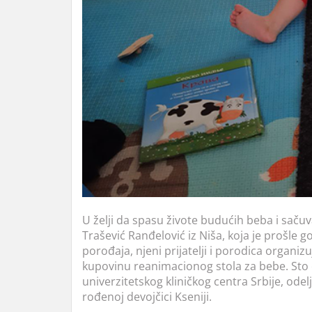
U želji da spasu živote budućih beba i sa
Trašević Ranđelović iz Niša, koja je prošl
porođaja, njeni prijatelji i porodica organi
kupovinu reanimacionog stola za bebe. Sto će
univerzitetskog kliničkog centra Srbije, odel
rođenoj devojčici Kseniji.