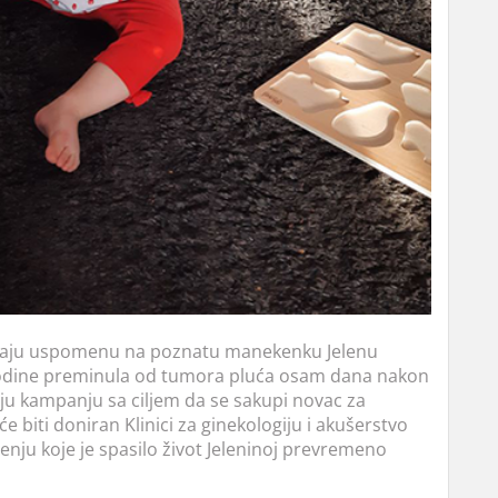
čuvaju uspomenu na poznatu manekenku Jelenu
e godine preminula od tumora pluća osam dana nakon
zuju kampanju sa ciljem da se sakupi novac za
 biti doniran Klinici za ginekologiju i akušerstvo
jenju koje je spasilo život Jeleninoj prevremeno