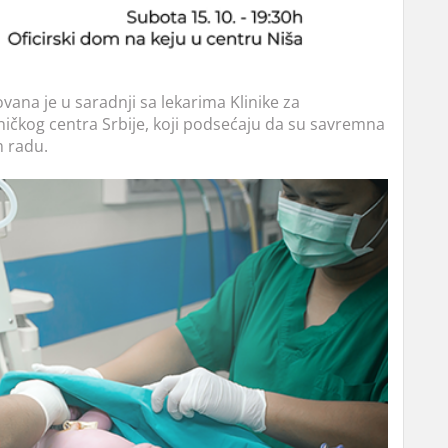
vana je u saradnji sa lekarima Klinike za
iničkog centra Srbije, koji podsećaju da su savremna
 radu.