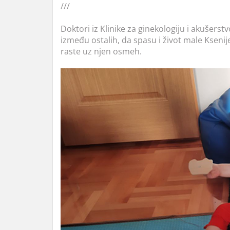
///
Doktori iz Klinike za ginekologiju i akušerstv
između ostalih, da spasu i život male Ksenij
raste uz njen osmeh.