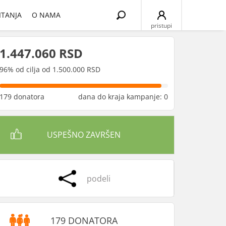
Search
ITANJA
O NAMA
for:
pristupi
1.447.060 RSD
96% od cilja od 1.500.000 RSD
179 donatora
dana do kraja kampanje: 0
USPEŠNO ZAVRŠEN
podeli
179 DONATORA