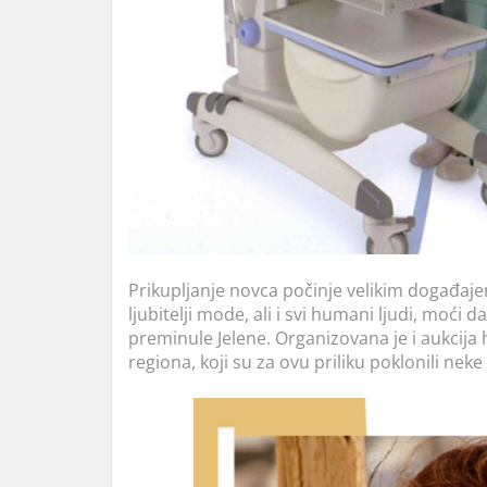
Prikupljanje novca počinje velikim događa
ljubitelji mode, ali i svi humani ljudi, moći d
preminule Jelene. Organizovana je i aukcija 
regiona, koji su za ovu priliku poklonili nek