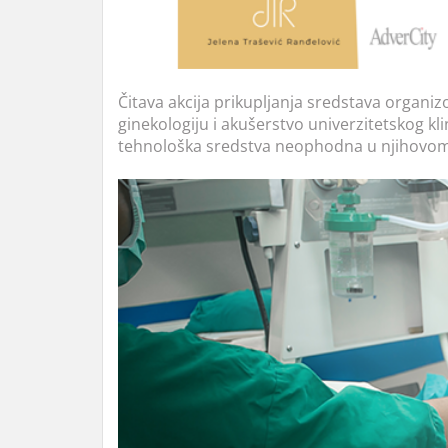
Čitava akcija prikupljanja sredstava organizo
ginekologiju i akušerstvo univerzitetskog kl
tehnološka sredstva neophodna u njihovom