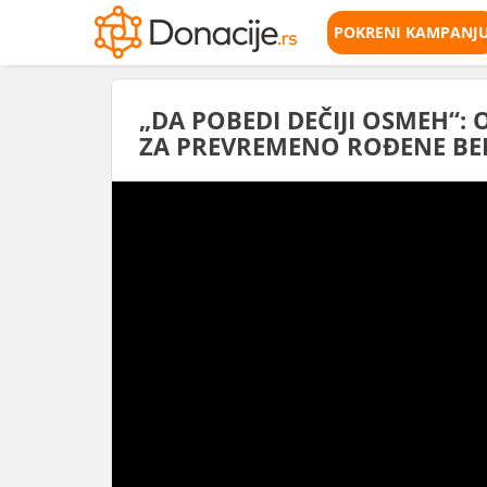
POKRENI KAMPANJ
„DA POBEDI DEČIJI OSMEH“:
ZA PREVREMENO ROĐENE BEBE