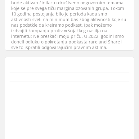
bude aktivan činilac u društveno odgovornim temama
koje se pre svega tiču marginalozovanih grupa. Tokom
10 godina postojanja bilo je perioda kada smo
aktivnosti sveli na minimum baš zbog aktivnosti koje su
nas podstkle da kreiramo podkast. Ipak možemo
izdvojiti kampanju protiv vršnjačkog nasilja na
internetu: Ne preskači moju priču. U 2022. godini smo
doneli odluku o pokretanju podkasta rare and Share i
sve to ispratili odgovarajućim pravnim aktima.