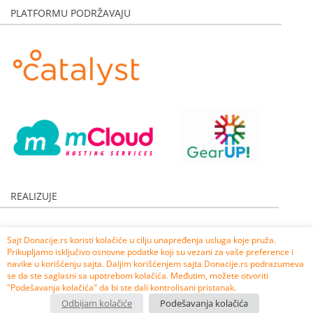
PLATFORMU PODRŽAVAJU
REALIZUJE
Sajt Donacije.rs koristi kolačiće u cilju unapređenja usluga koje pruža.
Prikupljamo isključivo osnovne podatke koji su vezani za vaše preference i
navike u korišćenju sajta. Daljim korišćenjem sajta Donacije.rs podrazumeva
se da ste saglasni sa upotrebom kolačića. Međutim, možete otvoriti
"Podešavanja kolačića" da bi ste dali kontrolisani pristanak.
Odbijam kolačiće
Podešavanja kolačića