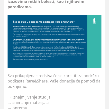
izazovima retkih bolesti, kao i njihovim
porodicama.
Sva prikupljena sredstva će se koristiti za podršku
podkasta Rare&Share. Vaše donacije će pomoći da
pokrijemo:
→
iznajmljivanje studija
→
snimanje materijala
→
opremu