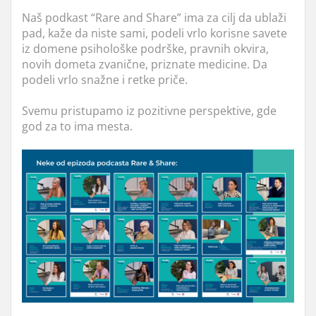
Naš podkast “Rare and Share” ima za cilj da ublaži
pad, kaže da niste sami, podeli vrlo korisne savete
iz domene psihološke podrške, pravnih okvira,
novih dometa zvanične, priznate medicine. Da
podeli vrlo snažne i retke priče.
Svemu pristupamo iz pozitivne perspektive, gde
god za to ima mesta.