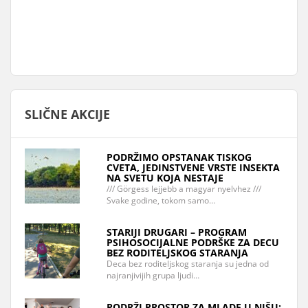
SLIČNE AKCIJE
PODRŽIMO OPSTANAK TISKOG
CVETA, JEDINSTVENE VRSTE INSEKTA
NA SVETU KOJA NESTAJE
/// Görgess lejjebb a magyar nyelvhez ///
Svake godine, tokom samo…
STARIJI DRUGARI – PROGRAM
PSIHOSOCIJALNE PODRŠKE ZA DECU
BEZ RODITELJSKOG STARANJA
Deca bez roditeljskog staranja su jedna od
najranjivijih grupa ljudi…
PODRŽI PROSTOR ZA MLADE U NIŠU: