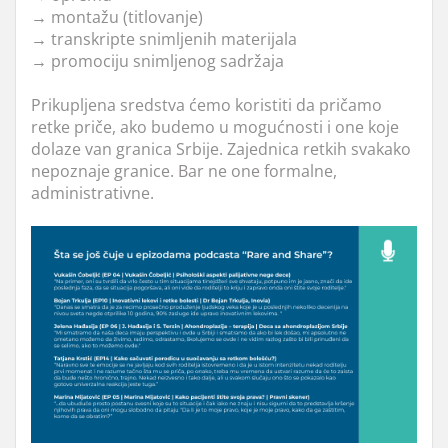
→
montažu (titlovanje)
→
transkripte snimljenih materijala
→
promociju snimljenog sadržaja
Prikupljena sredstva ćemo koristiti da pričamo
retke priče, ako budemo u mogućnosti i one koje
dolaze van granica Srbije. Zajednica retkih svakako
nepoznaje granice. Bar ne one formalne,
administrativne.