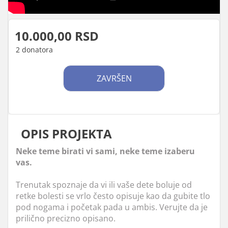
10.000,00 RSD
2 donatora
ZAVRŠEN
OPIS PROJEKTA
Neke teme birati vi sami, neke teme izaberu
vas.
Trenutak spoznaje da vi ili vaše dete boluje od
retke bolesti se vrlo često opisuje kao da gubite tlo
pod nogama i početak pada u ambis. Verujte da je
prilično precizno opisano.