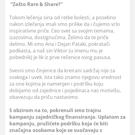
“Zašto Rare & Share?”
Tokom lečenja sina od retke bolesti, a posebno
nakon izlečenja imali smo prilike da i čujemo vrlo
inspirativne priče. Ceo svet sa svojim temama,
izazovima, dostignućima. Želimo da te priče
delimo. Mi smo Ana i Dejan Pataki, pokratači
podkasta, a naš sin Viktor (u imenu mu je
pobednik) je lik iz prve rečenice ovog pasusa.
Svesni smo činjenice da kreirani sadržaj nije za
svakoga i uvek. Ista tako znamo njegovu vrednost
za one kojima je namenjen i podršku koju
dobijamo od zajednice i pojedinaca nas motivišu,
obavezuju da priču nastavimo.
S obzirom na to, pokrenuli smo trajnu
kampanju zajedničkog finansiranja. Uplatom za
kampanju, pružićete podršku koja će biti
značajna osobama koje se suočavaju s